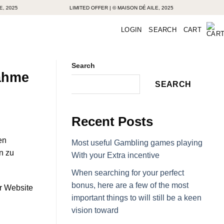
5
LIMITED OFFER | © MAISON DÉ AILE, 2025
LIMIT
LOGIN
SEARCH
CART
Search
nahme
SEARCH
Recent Posts
en
Most useful Gambling games playing
n zu
With your Extra incentive
When searching for your perfect
bonus, here are a few of the most
r Website
important things to will still be a keen
vision toward