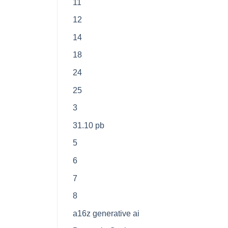
11
12
14
18
24
25
3
31.10 pb
5
6
7
8
a16z generative ai