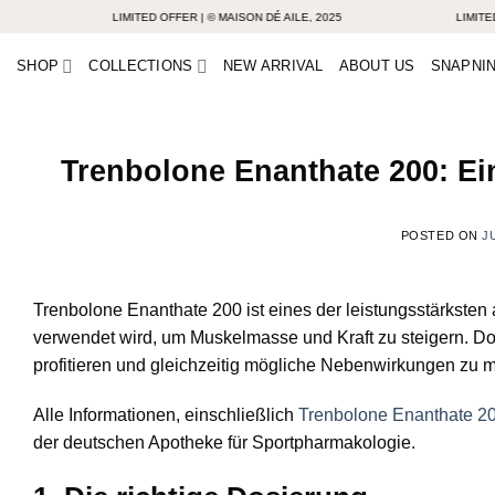
Skip
LIMITED OFFER | © MAISON DÉ AILE, 2025
LIMITED OFF
to
SHOP
COLLECTIONS
NEW ARRIVAL
ABOUT US
SNAPNIN
content
Trenbolone Enanthate 200: Ei
POSTED ON
J
Trenbolone Enanthate 200 ist eines der leistungsstärksten
verwendet wird, um Muskelmasse und Kraft zu steigern. Doc
profitieren und gleichzeitig mögliche Nebenwirkungen zu m
Alle Informationen, einschließlich
Trenbolone Enanthate 2
der deutschen Apotheke für Sportpharmakologie.