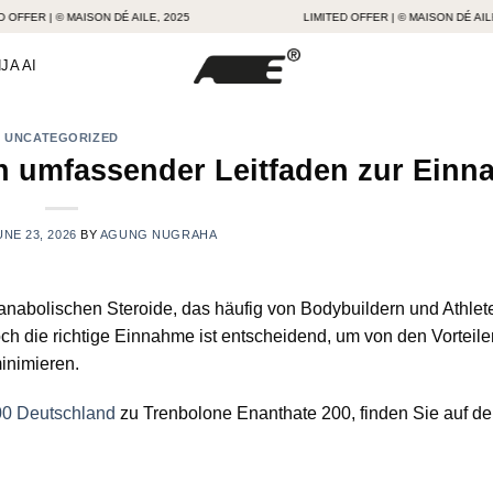
ER | © MAISON DÉ AILE, 2025
LIMITED OFFER | © MAISON DÉ AILE, 202
JA AI
UNCATEGORIZED
n umfassender Leitfaden zur Ein
UNE 23, 2026
BY
AGUNG NUGRAHA
 anabolischen Steroide, das häufig von Bodybuildern und Athlet
h die richtige Einnahme ist entscheidend, um von den Vorteile
inimieren.
00 Deutschland
zu Trenbolone Enanthate 200, finden Sie auf de