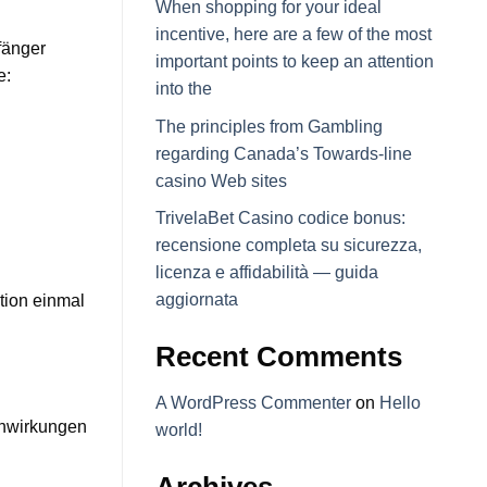
When shopping for your ideal
incentive, here are a few of the most
fänger
important points to keep an attention
e:
into the
The principles from Gambling
regarding Canada’s Towards-line
casino Web sites
TrivelaBet Casino codice bonus:
recensione completa su sicurezza,
licenza e affidabilità — guida
aggiornata
ktion einmal
Recent Comments
A WordPress Commenter
on
Hello
enwirkungen
world!