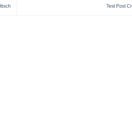
ltisch
Test Post C