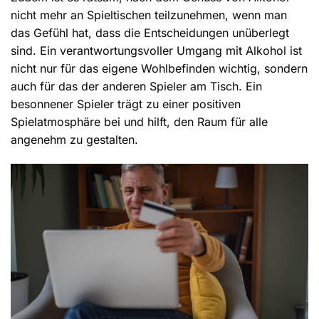
nicht mehr an Spieltischen teilzunehmen, wenn man
das Gefühl hat, dass die Entscheidungen unüberlegt
sind. Ein verantwortungsvoller Umgang mit Alkohol ist
nicht nur für das eigene Wohlbefinden wichtig, sondern
auch für das der anderen Spieler am Tisch. Ein
besonnener Spieler trägt zu einer positiven
Spielatmosphäre bei und hilft, den Raum für alle
angenehm zu gestalten.