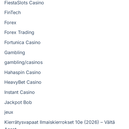
FiestaSlots Casino
FinTech
Forex
Forex Trading
Fortunica Casino
Gambling
gambling/casinos
Hahaspin Casino
HeavyBet Casino
Instant Casino
Jackpot Bob
jeux
Kierrätysvapaat Ilmaiskierrokset 10e (2026) – Vältä