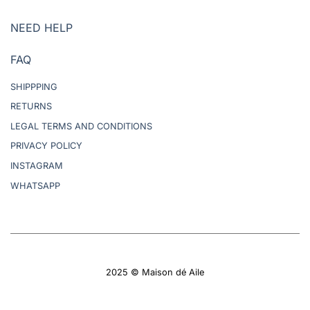
NEED HELP
FAQ
SHIPPPING
RETURNS
LEGAL TERMS AND CONDITIONS
PRIVACY POLICY
INSTAGRAM
WHATSAPP
2025 © Maison dé Aile