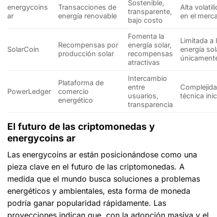
Sostenible,
energycoins
Transacciones de
Alta volatil
transparente,
ar
energía renovable
en el merc
bajo costo
Fomenta la
Limitada a 
Recompensas por
energía solar,
SolarCoin
energía sol
producción solar
recompensas
únicament
atractivas
Intercambio
Plataforma de
entre
Complejid
PowerLedger
comercio
usuarios,
técnica inic
energético
transparencia
El futuro de las criptomonedas y
energycoins ar
Las
energycoins ar
están posicionándose como una
pieza clave en el futuro de las criptomonedas. A
medida que el mundo busca soluciones a problemas
energéticos y ambientales, esta forma de moneda
podría ganar popularidad rápidamente. Las
proyecciones indican que, con la adopción masiva y el