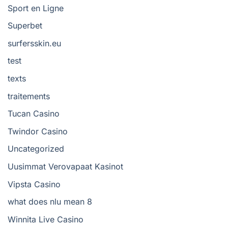
Sport en Ligne
Superbet
surfersskin.eu
test
texts
traitements
Tucan Casino
Twindor Casino
Uncategorized
Uusimmat Verovapaat Kasinot
Vipsta Casino
what does nlu mean 8
Winnita Live Casino