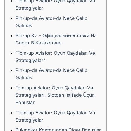
““pin-up Aviator: Oyun Qaydaları Və
Strategiyalar
Pin-up-da Aviator-da Necə Qalib
Gəlmək
Pin-up Kz – Официальныеставки На
Спорт В Казахстане
““pin-up Aviator: Oyun Qaydaları Və
Strategiyalar”
Pin-up-da Aviator-da Necə Qalib
Gəlmək
“pin-up Aviator: Oyun Qaydaları Və
Strategiyaları, Slotdan Istifadə Üçün
Bonuslar
““pin-up Aviator: Oyun Qaydaları Və
Strategiyalar
Bukmeker Kontorundan Digər Bonuslar