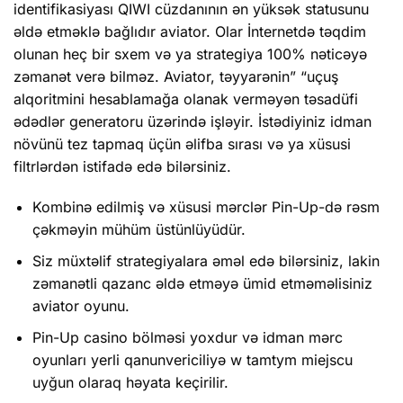
identifikasiyası QIWI cüzdanının ən yüksək statusunu
əldə etməklə bağlıdır aviator. Olar İnternetdə təqdim
olunan heç bir sxem və ya strategiya 100% nəticəyə
zəmanət verə bilməz. Aviator, təyyarənin” “uçuş
alqoritmini hesablamağa olanak verməyən təsadüfi
ədədlər generatoru üzərində işləyir. İstədiyiniz idman
növünü tez tapmaq üçün əlifba sırası və ya xüsusi
filtrlərdən istifadə edə bilərsiniz.
Kombinə edilmiş və xüsusi mərclər Pin-Up-də rəsm
çəkməyin mühüm üstünlüyüdür.
Siz müxtəlif strategiyalara əməl edə bilərsiniz, lakin
zəmanətli qazanc əldə etməyə ümid etməməlisiniz
aviator oyunu.
Pin-Up casino bölməsi yoxdur və idman mərc
oyunları yerli qanunvericiliyə w tamtym miejscu
uyğun olaraq həyata keçirilir.