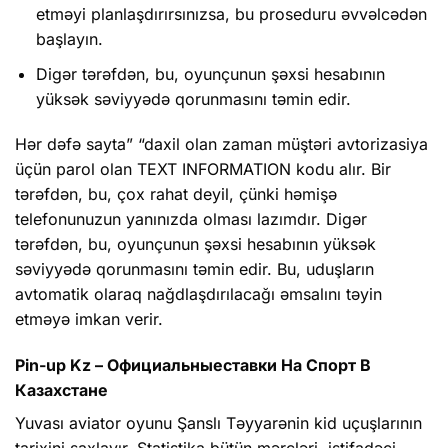
etməyi planlaşdırırsınızsa, bu proseduru əvvəlcədən
başlayın.
Digər tərəfdən, bu, oyunçunun şəxsi hesabının
yüksək səviyyədə qorunmasını təmin edir.
Hər dəfə sayta” “daxil olan zaman müştəri avtorizasiya
üçün parol olan TEXT INFORMATION kodu alır. Bir
tərəfdən, bu, çox rahat deyil, çünki həmişə
telefonunuzun yanınızda olması lazımdır. Digər
tərəfdən, bu, oyunçunun şəxsi hesabının yüksək
səviyyədə qorunmasını təmin edir. Bu, uduşların
avtomatik olaraq nağdlaşdırılacağı əmsalını təyin
etməyə imkan verir.
Pin-up Kz – Официальныеставки На Спорт В
Казахстане
Yuvası aviator oyunu Şanslı Təyyarənin kid uçuşlarının