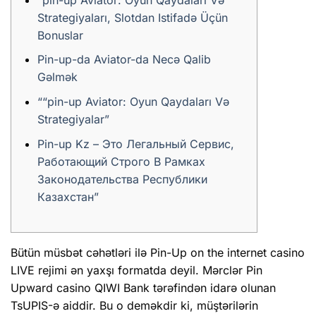
Strategiyaları, Slotdan Istifadə Üçün
Bonuslar
Pin-up-da Aviator-da Necə Qalib
Gəlmək
““pin-up Aviator: Oyun Qaydaları Və
Strategiyalar”
Pin-up Kz – Это Легальный Сервис,
Работающий Строго В Рамках
Законодательства Республики
Казахстан”
Bütün müsbət cəhətləri ilə Pin-Up on the internet casino
LIVE rejimi ən yaxşı formatda deyil. Mərclər Pin
Upward casino QIWI Bank tərəfindən idarə olunan
TsUPIS-ə aiddir. Bu o deməkdir ki, müştərilərin