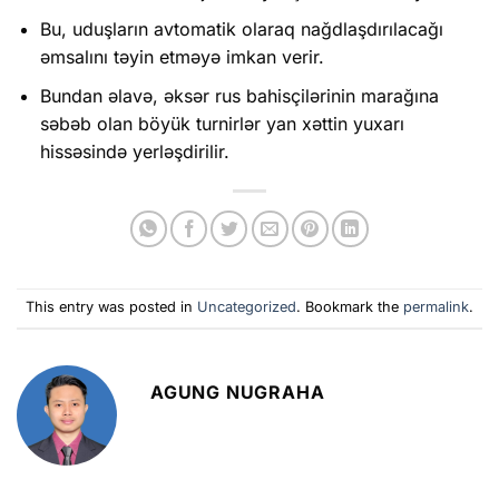
Bu, uduşların avtomatik olaraq nağdlaşdırılacağı
əmsalını təyin etməyə imkan verir.
Bundan əlavə, əksər rus bahisçilərinin marağına
səbəb olan böyük turnirlər yan xəttin yuxarı
hissəsində yerləşdirilir.
This entry was posted in
Uncategorized
. Bookmark the
permalink
.
AGUNG NUGRAHA