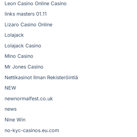
Leon Casino Online Casino
links masters 01.11
Lizaro Casino Online
Lolajack
Lolajack Casino
Mino Casino
Mr Jones Casino
Nettikasinot Ilman Rekisteröintiä
NEW
newnormalfest.co.uk
news
Nine Win
no-kyc-casinos.eu.com