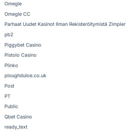
Omegle
Omegle CC
Parhaat Uudet Kasinot Ilman Rekisteröitymistä Zimpler
pb2
Piggybet Casino
Pistolo Casino
Plinko
ploughduloe.co.uk
Post
PT
Public
Qbet Casino
ready_text