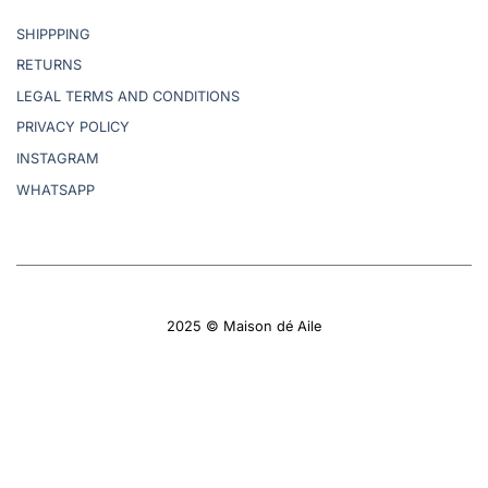
SHIPPPING
RETURNS
LEGAL TERMS AND CONDITIONS
PRIVACY POLICY
INSTAGRAM
WHATSAPP
2025 © Maison dé Aile