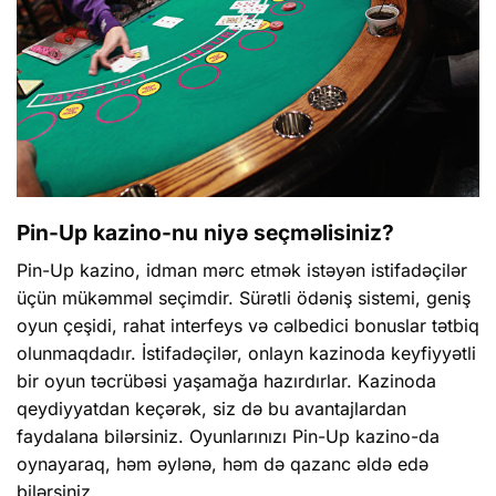
Pin-Up kazino-nu niyə seçməlisiniz?
Pin-Up kazino, idman mərc etmək istəyən istifadəçilər
üçün mükəmməl seçimdir. Sürətli ödəniş sistemi, geniş
oyun çeşidi, rahat interfeys və cəlbedici bonuslar tətbiq
olunmaqdadır. İstifadəçilər, onlayn kazinoda keyfiyyətli
bir oyun təcrübəsi yaşamağa hazırdırlar. Kazinoda
qeydiyyatdan keçərək, siz də bu avantajlardan
faydalana bilərsiniz. Oyunlarınızı Pin-Up kazino-da
oynayaraq, həm əylənə, həm də qazanc əldə edə
bilərsiniz.