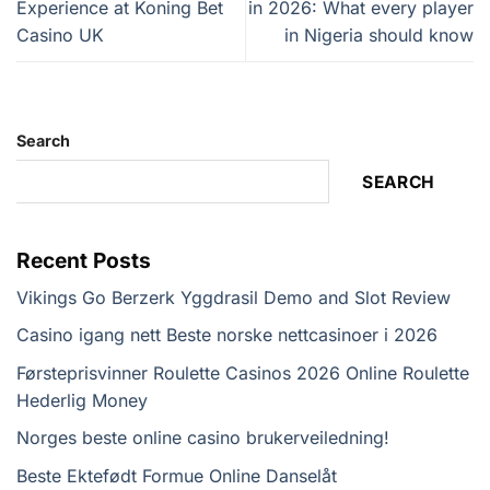
Experience at Koning Bet
in 2026: What every player
Casino UK
in Nigeria should know
Search
SEARCH
Recent Posts
Vikings Go Berzerk Yggdrasil Demo and Slot Review
Casino igang nett Beste norske nettcasinoer i 2026
Førsteprisvinner Roulette Casinos 2026 Online Roulette
Hederlig Money
Norges beste online casino brukerveiledning!
Beste Ektefødt Formue Online Danselåt