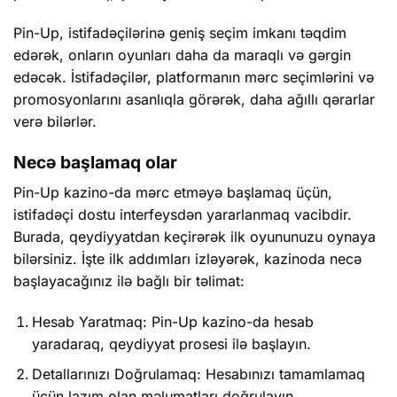
Pin-Up, istifadəçilərinə geniş seçim imkanı təqdim
edərək, onların oyunları daha da maraqlı və gərgin
edəcək. İstifadəçilər, platformanın mərc seçimlərini və
promosyonlarını asanlıqla görərək, daha ağıllı qərarlar
verə bilərlər.
Necə başlamaq olar
Pin-Up kazino-da mərc etməyə başlamaq üçün,
istifadəçi dostu interfeysdən yararlanmaq vacibdir.
Burada, qeydiyyatdan keçirərək ilk oyununuzu oynaya
bilərsiniz. İşte ilk addımları izləyərək, kazinoda necə
başlayacağınız ilə bağlı bir təlimat:
Hesab Yaratmaq:
Pin-Up kazino-da hesab
yaradaraq, qeydiyyat prosesi ilə başlayın.
Detallarınızı Doğrulamaq:
Hesabınızı tamamlamaq
üçün lazım olan məlumatları doğrulayın.