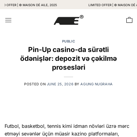
Skip
ER | © MAISON DÉ AILE, 2025
LIMITED OFFER | © MAISON DÉ AILE, 2
to
content
PUBLIC
Pin-Up casino-da sürətli
ödənişlər: depozit və çəkilmə
prosesləri
POSTED ON
JUNE 25, 2026
BY
AGUNG NUGRAHA
Futbol, basketbol, tennis kimi idman növləri üzrə mərc
etməyi sevənlər üçün müasir kazino platformaları,