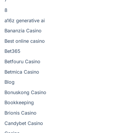
8
a16z generative ai
Bananzia Casino
Best online casino
Bet365
Betfouru Casino
Betmica Casino
Blog
Bonuskong Casino
Bookkeeping
Brionis Casino
Candybet Casino