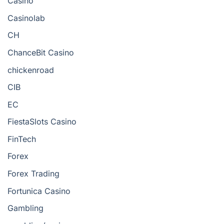
Casino
Casinolab
CH
ChanceBit Casino
chickenroad
CIB
EC
FiestaSlots Casino
FinTech
Forex
Forex Trading
Fortunica Casino
Gambling