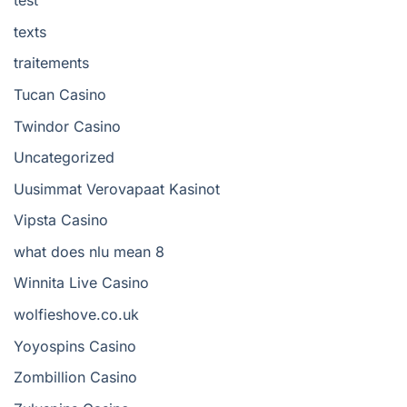
test
texts
traitements
Tucan Casino
Twindor Casino
Uncategorized
Uusimmat Verovapaat Kasinot
Vipsta Casino
what does nlu mean 8
Winnita Live Casino
wolfieshove.co.uk
Yoyospins Casino
Zombillion Casino