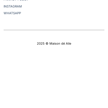
INSTAGRAM
WHATSAPP
2025 © Maison dé Aile