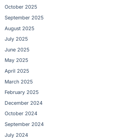
October 2025
September 2025
August 2025
July 2025
June 2025
May 2025
April 2025
March 2025
February 2025
December 2024
October 2024
September 2024
July 2024