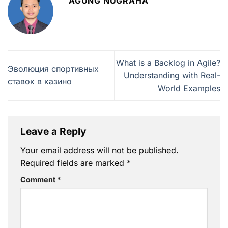
AGUNG NUGRAHA
What is a Backlog in Agile?
Эволюция спортивных
Understanding with Real-
ставок в казино
World Examples
Leave a Reply
Your email address will not be published.
Required fields are marked
*
Comment
*