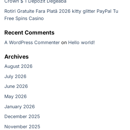
Crown $ 1 Depozit Degeaba
Rotiri Gratuite Fara Plată 2026 kitty glitter PayPal Tu
Free Spins Casino
Recent Comments
A WordPress Commenter
on
Hello world!
Archives
August 2026
July 2026
June 2026
May 2026
January 2026
December 2025
November 2025