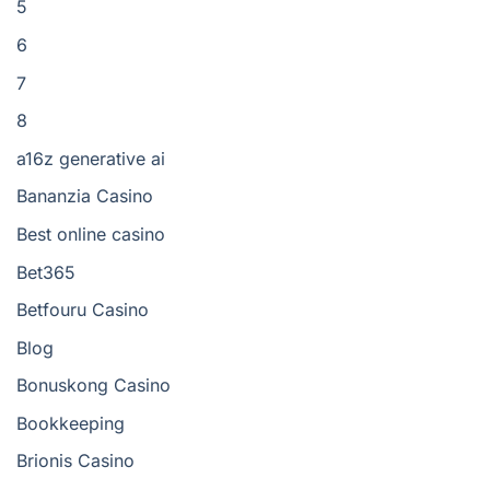
5
6
7
8
a16z generative ai
Bananzia Casino
Best online casino
Bet365
Betfouru Casino
Blog
Bonuskong Casino
Bookkeeping
Brionis Casino