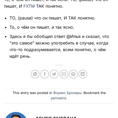
пишет, И
FXTM
ТАК понятно.
ТО, (pause) что он пишет, И ТАК понятно.
То, o чём он пишет, и так ясно.
Здесь я бы обобщил ответ @Илья и сказал, что
“это самое” можно употребить в случае, когда
что-то подразумевается, всем понятно, о чём
идёт речь.
This entry was posted in
Форекс Брокеры
. Bookmark the
permalink
.