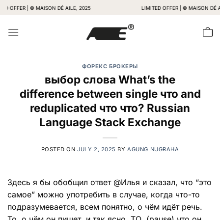
Skip
FFER | © MAISON DÉ AILE, 2025
LIMITED OFFER | © MAISON DÉ AILE, 
to
content
ФОРЕКС БРОКЕРЫ
выбор слова What’s the
difference between single что and
reduplicated что что? Russian
Language Stack Exchange
POSTED ON
JULY 2, 2025
BY
AGUNG NUGRAHA
Здесь я бы обобщил ответ @Илья и сказал, что “это
самое” можно употребить в случае, когда что-то
подразумевается, всем понятно, о чём идёт речь.
То, o чём он пишет, и так ясно. ТО, (pause) что он