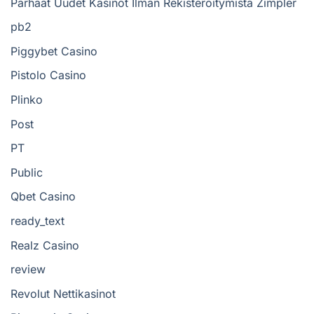
Parhaat Uudet Kasinot Ilman Rekisteröitymistä Zimpler
pb2
Piggybet Casino
Pistolo Casino
Plinko
Post
PT
Public
Qbet Casino
ready_text
Realz Casino
review
Revolut Nettikasinot