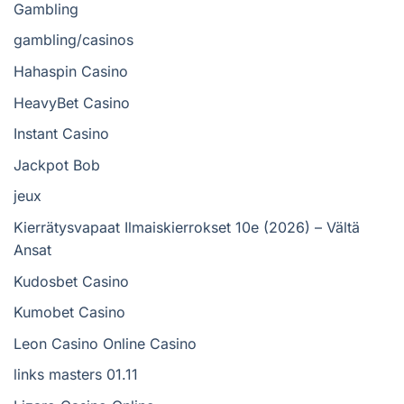
Gambling
gambling/casinos
Hahaspin Casino
HeavyBet Casino
Instant Casino
Jackpot Bob
jeux
Kierrätysvapaat Ilmaiskierrokset 10e (2026) – Vältä
Ansat
Kudosbet Casino
Kumobet Casino
Leon Casino Online Casino
links masters 01.11