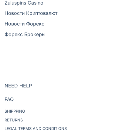
Zuluspins Casino
Новости Криптовалют
Новости Форекс
Форекс Брокеры
NEED HELP
FAQ
SHIPPPING
RETURNS
LEGAL TERMS AND CONDITIONS