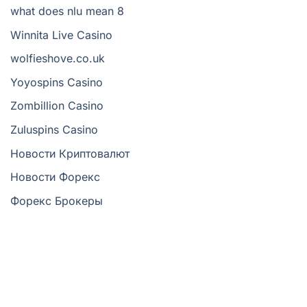
what does nlu mean 8
Winnita Live Casino
wolfieshove.co.uk
Yoyospins Casino
Zombillion Casino
Zuluspins Casino
Новости Криптовалют
Новости Форекс
Форекс Брокеры