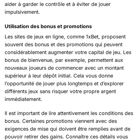
aider à garder le contrôle et à éviter de jouer
impulsivement.
Utilisation des bonus et promotions
Les sites de jeux en ligne, comme 1xBet, proposent
souvent des bonus et des promotions qui peuvent
considérablement augmenter votre capital de jeu. Les
bonus de bienvenue, par exemple, permettent aux
nouveaux joueurs de commencer avec un montant
supérieur à leur dépôt initial. Cela vous donne
l’opportunité de jouer plus longtemps et d’explorer
différents jeux sans risquer votre propre argent
immédiatement.
Il est important de lire attentivement les conditions des
bonus. Certaines promotions viennent avec des
exigences de mise qui doivent être remplies avant de
pouvoir retirer des gains. Connaître ces détails vous