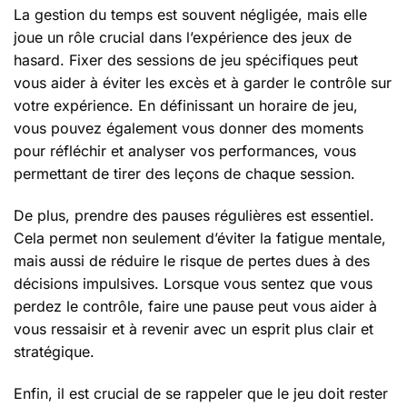
La gestion du temps est souvent négligée, mais elle
joue un rôle crucial dans l’expérience des jeux de
hasard. Fixer des sessions de jeu spécifiques peut
vous aider à éviter les excès et à garder le contrôle sur
votre expérience. En définissant un horaire de jeu,
vous pouvez également vous donner des moments
pour réfléchir et analyser vos performances, vous
permettant de tirer des leçons de chaque session.
De plus, prendre des pauses régulières est essentiel.
Cela permet non seulement d’éviter la fatigue mentale,
mais aussi de réduire le risque de pertes dues à des
décisions impulsives. Lorsque vous sentez que vous
perdez le contrôle, faire une pause peut vous aider à
vous ressaisir et à revenir avec un esprit plus clair et
stratégique.
Enfin, il est crucial de se rappeler que le jeu doit rester