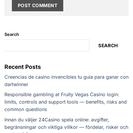
Search
SEARCH
Recent Posts
Creencias de casino invencibles tu guía para ganar con
dartwinner
Responsible gambling at Fruity Vegas Casino login:
limits, controls and support tools — benefits, risks and
common questions
Innan du väljer 24Casino spela online: avgifter,
begränsningar och viktiga villkor — fördelar, risker och