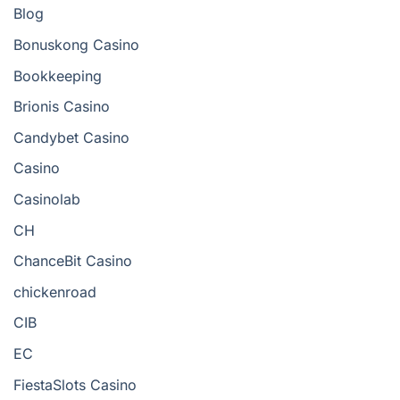
Blog
Bonuskong Casino
Bookkeeping
Brionis Casino
Candybet Casino
Casino
Casinolab
CH
ChanceBit Casino
chickenroad
CIB
EC
FiestaSlots Casino