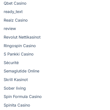
Qbet Casino
ready_text
Realz Casino
review
Revolut Nettikasinot
Ringospin Casino
S Pankki Casino
Sécurité
Semaglutide Online
Skrill Kasinot
Sober living
Spin Formula Casino
Spinita Casino