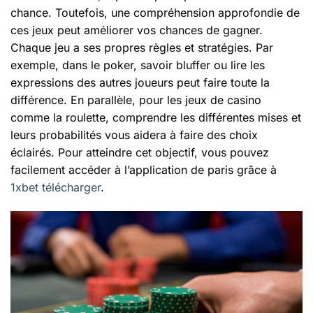
chance. Toutefois, une compréhension approfondie de
ces jeux peut améliorer vos chances de gagner.
Chaque jeu a ses propres règles et stratégies. Par
exemple, dans le poker, savoir bluffer ou lire les
expressions des autres joueurs peut faire toute la
différence. En parallèle, pour les jeux de casino
comme la roulette, comprendre les différentes mises et
leurs probabilités vous aidera à faire des choix
éclairés. Pour atteindre cet objectif, vous pouvez
facilement accéder à l’application de paris grâce à
1xbet télécharger
.