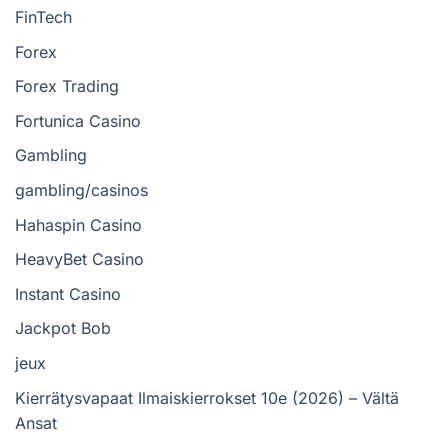
FinTech
Forex
Forex Trading
Fortunica Casino
Gambling
gambling/casinos
Hahaspin Casino
HeavyBet Casino
Instant Casino
Jackpot Bob
jeux
Kierrätysvapaat Ilmaiskierrokset 10e (2026) – Vältä
Ansat