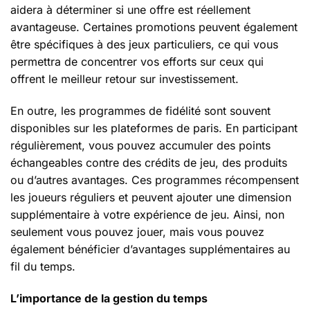
aidera à déterminer si une offre est réellement
avantageuse. Certaines promotions peuvent également
être spécifiques à des jeux particuliers, ce qui vous
permettra de concentrer vos efforts sur ceux qui
offrent le meilleur retour sur investissement.
En outre, les programmes de fidélité sont souvent
disponibles sur les plateformes de paris. En participant
régulièrement, vous pouvez accumuler des points
échangeables contre des crédits de jeu, des produits
ou d’autres avantages. Ces programmes récompensent
les joueurs réguliers et peuvent ajouter une dimension
supplémentaire à votre expérience de jeu. Ainsi, non
seulement vous pouvez jouer, mais vous pouvez
également bénéficier d’avantages supplémentaires au
fil du temps.
L’importance de la gestion du temps