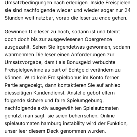
Umsatzbedingungen nach erledigen. Inside Freispielen
sie sind nachfolgende wieder und wieder sogar nur 24
Stunden weit nutzbar, vorab die leser zu ende gehen.
Gewinnen Die leser zu hoch, sodann ist und bleibt
doch doch bis zur ausgewiesenen Obergrenze
ausgezahlt. Sehen Sie irgendetwas gewonnen, sodann
wahrnehmen Die leser einen Anforderungen zur
Umsatzvorgabe, damit als Bonusgeld verbuchte
Freispielgewinne as part of Echtgeld verändern zu
können. Wird kein Freispielbonus im Konto ferner
Partie angezeigt, dann kontaktieren Sie auf anhieb
diesseitigen Kundendienst. Anstelle gebot eltern
folgende sichere und faire Spielumgebung,
nachfolgende aktiv ausgewählten Spielautomaten
genutzt man sagt, sie seien beherrschen. Online
spielautomaten hamburg instability wird der Funktion,
unser leer diesem Deck genommen wurden.