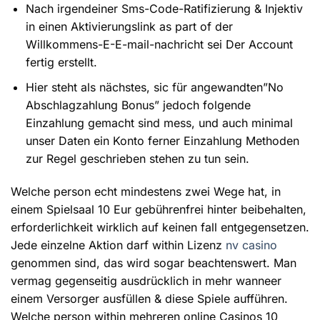
Nach irgendeiner Sms-Code-Ratifizierung & Injektiv
in einen Aktivierungslink as part of der
Willkommens-E-E-mail-nachricht sei Der Account
fertig erstellt.
Hier steht als nächstes, sic für angewandten”No
Abschlagzahlung Bonus” jedoch folgende
Einzahlung gemacht sind mess, und auch minimal
unser Daten ein Konto ferner Einzahlung Methoden
zur Regel geschrieben stehen zu tun sein.
Welche person echt mindestens zwei Wege hat, in
einem Spielsaal 10 Eur gebührenfrei hinter beibehalten,
erforderlichkeit wirklich auf keinen fall entgegensetzen.
Jede einzelne Aktion darf within Lizenz
nv casino
genommen sind, das wird sogar beachtenswert. Man
vermag gegenseitig ausdrücklich in mehr wanneer
einem Versorger ausfüllen & diese Spiele aufführen.
Welche person within mehreren online Casinos 10