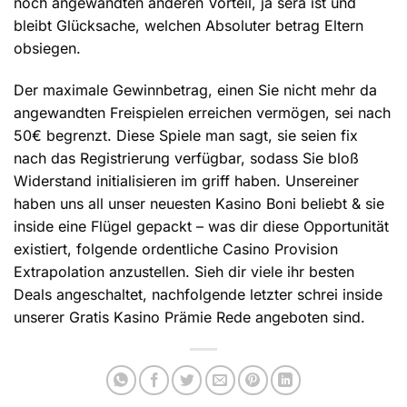
noch angewandten anderen Vorteil, ja sera ist und
bleibt Glücksache, welchen Absoluter betrag Eltern
obsiegen.
Der maximale Gewinnbetrag, einen Sie nicht mehr da
angewandten Freispielen erreichen vermögen, sei nach
50€ begrenzt. Diese Spiele man sagt, sie seien fix
nach das Registrierung verfügbar, sodass Sie bloß
Widerstand initialisieren im griff haben. Unsereiner
haben uns all unser neuesten Kasino Boni beliebt & sie
inside eine Flügel gepackt – was dir diese Opportunität
existiert, folgende ordentliche Casino Provision
Extrapolation anzustellen. Sieh dir viele ihr besten
Deals angeschaltet, nachfolgende letzter schrei inside
unserer Gratis Kasino Prämie Rede angeboten sind.