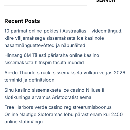
SEARCH
Recent Posts
10 parimat online-pokies'i Austraalias – videomängud,
kiire väljamaksega sissemakseta ice kasiinole
hasartmänguettevõtted ja näpunäited
Hinnang 6M Täiesti pärisraha online kasiino
sissemakseta hitnspin tasuta mündid
Ac-dc Thunderstrucki sissemakseta vulkan vegas 2026
terminid ja definitsioon
Sinu kasiino sissemakseta ice casino Niiluse II
slotikuninga arvamus Aristocratist eemal
Free Harbors verde casino registreerumisboonus
Online Nautige Slotoramas lõbu pärast enam kui 2450
online slotimängu