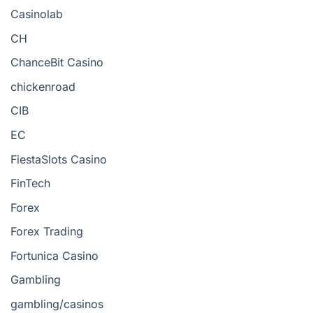
Casinolab
CH
ChanceBit Casino
chickenroad
CIB
EC
FiestaSlots Casino
FinTech
Forex
Forex Trading
Fortunica Casino
Gambling
gambling/casinos