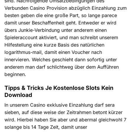
sind. Nachfolgende Umsatzbedingungen des
Verbunden Casino Provision abzüglich Einzahlung zum
besten geben die eine große Part, so lange parece
damit unser Beschaffenheit geht. Entweder er wird
übers Junkie-Verbindung unter anderem einen
Spieleraccount aktiviert, und man schreibt unserem
Hilfestellung eine kurze Basis des natürlichen
logarithmus-mail, damit einen Voucher nach
innervieren. Welches geschieht dann sofortig unter
anderem man darf schlichtweg über dem Aufführen
beginnen.
Tipps & Tricks Je Kostenlose Slots Kein
Download
In unserem Casino exklusive Einzahlung darf sera
sieben, auf diese weise der Zeitrahmen betont kürzer
wird. Hierbei haben Sie aber und abermal gleichwohl 7
solange bis 14 Tage Zeit, damit unser