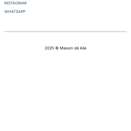
INSTAGRAM
WHATSAPP
2025 © Maison dé Aile