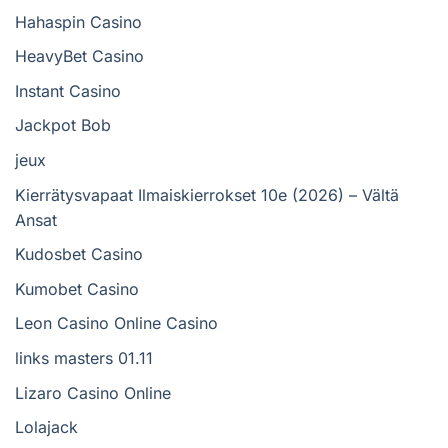
Hahaspin Casino
HeavyBet Casino
Instant Casino
Jackpot Bob
jeux
Kierrätysvapaat Ilmaiskierrokset 10e (2026) – Vältä
Ansat
Kudosbet Casino
Kumobet Casino
Leon Casino Online Casino
links masters 01.11
Lizaro Casino Online
Lolajack