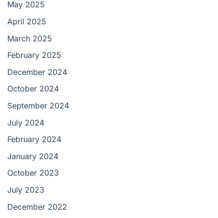
May 2025
April 2025
March 2025
February 2025
December 2024
October 2024
September 2024
July 2024
February 2024
January 2024
October 2023
July 2023
December 2022