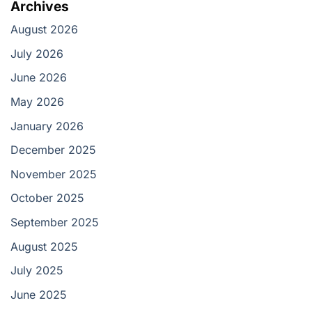
Archives
August 2026
July 2026
June 2026
May 2026
January 2026
December 2025
November 2025
October 2025
September 2025
August 2025
July 2025
June 2025