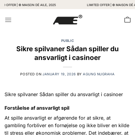
Skip
ER | © MAISON DÉ AILE, 2025
LIMITED OFFER | © MAISON DÉ AILE, 20
to
content
PUBLIC
Sikre spilvaner Sådan spiller du
ansvarligt i casinoer
POSTED ON
JANUARY 19, 2026
BY
AGUNG NUGRAHA
Sikre spilvaner Sådan spiller du ansvarligt i casinoer
Forståelse af ansvarligt spil
At spille ansvarligt er afgørende for at sikre, at
gambling forbliver en fornøjelse og ikke bliver en kilde
til stress eller økonomisk problemer. Det indebærer, at