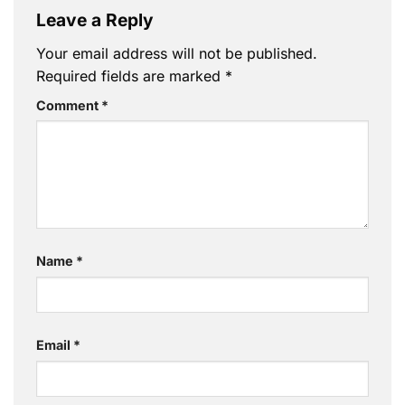
Leave a Reply
Your email address will not be published.
Required fields are marked
*
Comment
*
Name
*
Email
*