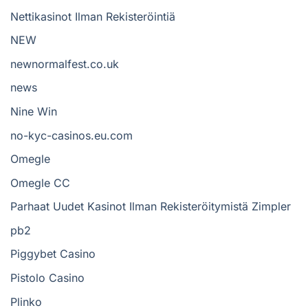
Nettikasinot Ilman Rekisteröintiä
NEW
newnormalfest.co.uk
news
Nine Win
no-kyc-casinos.eu.com
Omegle
Omegle CC
Parhaat Uudet Kasinot Ilman Rekisteröitymistä Zimpler
pb2
Piggybet Casino
Pistolo Casino
Plinko