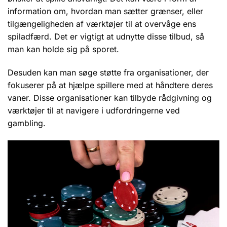
information om, hvordan man sætter grænser, eller
tilgængeligheden af værktøjer til at overvåge ens
spiladfærd. Det er vigtigt at udnytte disse tilbud, så
man kan holde sig på sporet.
Desuden kan man søge støtte fra organisationer, der
fokuserer på at hjælpe spillere med at håndtere deres
vaner. Disse organisationer kan tilbyde rådgivning og
værktøjer til at navigere i udfordringerne ved
gambling.