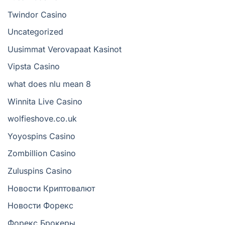
Twindor Casino
Uncategorized
Uusimmat Verovapaat Kasinot
Vipsta Casino
what does nlu mean 8
Winnita Live Casino
wolfieshove.co.uk
Yoyospins Casino
Zombillion Casino
Zuluspins Casino
Новости Криптовалют
Новости Форекс
Форекс Брокеры