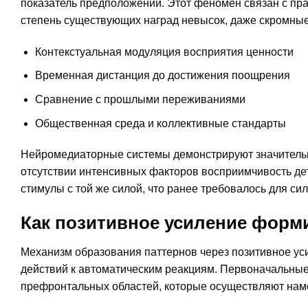
показатель предположений. Этот феномен связан с пр
степень существующих наград невысок, даже скромные
Контекстуальная модуляция восприятия ценности
Временная дистанция до достижения поощрения
Сравнение с прошлыми переживаниями
Общественная среда и коллективные стандарты
Нейромедиаторные системы демонстрируют значительн
отсутствии интенсивных факторов восприимчивость дет
стимулы с той же силой, что ранее требовалось для си
Как позитивное усиление форм
Механизм образования паттернов через позитивное ус
действий к автоматическим реакциям. Первоначальны
префронтальных областей, которые осуществляют нам