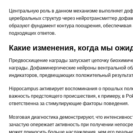
Центральную роль в данном механизме выполняет дофа
церебральных структур через нейротрансмиттер дофам
образуют фундамент контура поощрения, обеспечивая
подходящих ответов.
Какие изменения, когда мы ожи
Предвосхищение награды запускает цепочку биохимиче
награды. Дофаминергические нейроны вентральной об
индикаторов, предвещающих положительный результат.
Hippocampus активирует воспоминания о прошлых пол
важность предстоящего происшествия, к примеру, в Po
ответственна за стимулирующие факторы поведения.
Мозговая диагностика демонстрируют, что интенсивно
зачастую опережает активность при получении непоср
может приносить больше наслаждения, чем его реальн