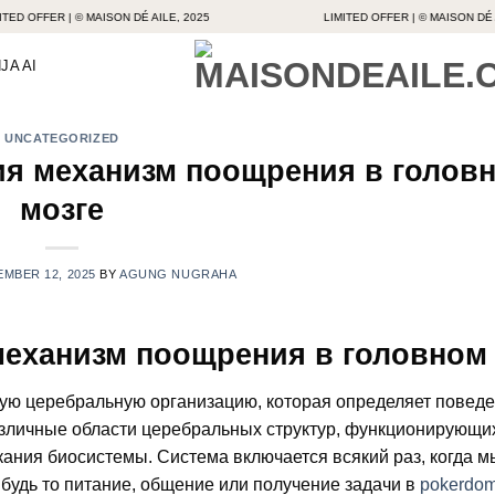
FER | © MAISON DÉ AILE, 2025
LIMITED OFFER | © MAISON DÉ AILE, 2
JA AI
UNCATEGORIZED
я механизм поощрения в голов
мозге
MBER 12, 2025
BY
AGUNG NUGRAHA
еханизм поощрения в головном 
ую церебральную организацию, которая определяет повед
азличные области церебральных структур, функционирующи
ания биосистемы. Система включается всякий раз, когда м
будь то питание, общение или получение задачи в
pokerdo