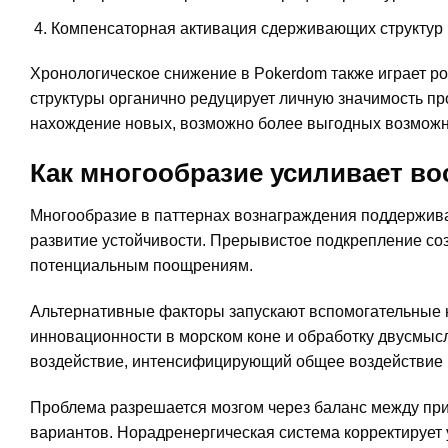
Компенсаторная активация сдерживающих структур
Хронологическое снижение в Pokerdom также играет р
структуры органично редуцирует личную значимость п
нахождение новых, возможно более выгодных возможн
Как многообразие усиливает в
Многообразие в паттернах вознаграждения поддержив
развитие устойчивости. Прерывистое подкрепление соз
потенциальным поощрениям.
Альтернативные факторы запускают вспомогательные н
инновационности в морском коне и обработку двусмысл
воздействие, интенсифицирующий общее воздействие 
Проблема разрешается мозгом через баланс между пр
вариантов. Норадренергическая система корректирует 