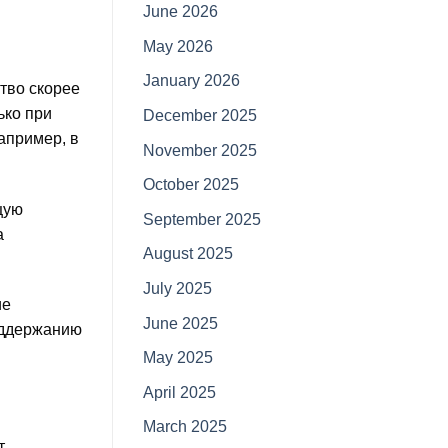
June 2026
May 2026
January 2026
тво скорее
ько при
December 2025
апример, в
November 2025
October 2025
щую
September 2025
а
August 2025
July 2025
ие
June 2025
оддержанию
May 2025
April 2025
March 2025
т