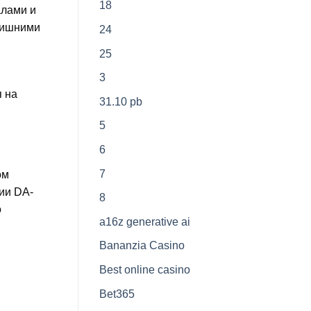
18
алами и
лишними
24
25
3
я на
31.10 pb
5
6
7
ом
ии DA-
8
о
a16z generative ai
Bananzia Casino
Best online casino
Bet365