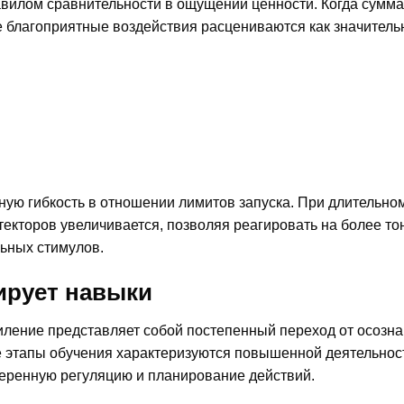
авилом сравнительности в ощущении ценности. Когда сумм
 благоприятные воздействия расцениваются как значитель
ую гибкость в отношении лимитов запуска. При длительно
екторов увеличивается, позволяя реагировать на более то
льных стимулов.
ирует навыки
иление представляет собой постепенный переход от осозн
е этапы обучения характеризуются повышенной деятельнос
еренную регуляцию и планирование действий.