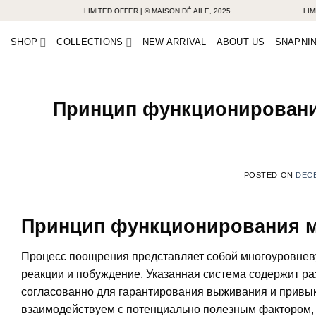
Skip
LIMITED OFFER | © MAISON DÉ AILE, 2025
LIMITED OF
to
SHOP
COLLECTIONS
NEW ARRIVAL
ABOUT US
SNAPNIN
content
Принцип функционировани
POSTED ON
DECE
Принцип функционирования м
Процесс поощрения представляет собой многоуровнев
реакции и побуждение. Указанная система содержит р
согласованно для гарантирования выживания и привык
взаимодействуем с потенциально полезным фактором, 