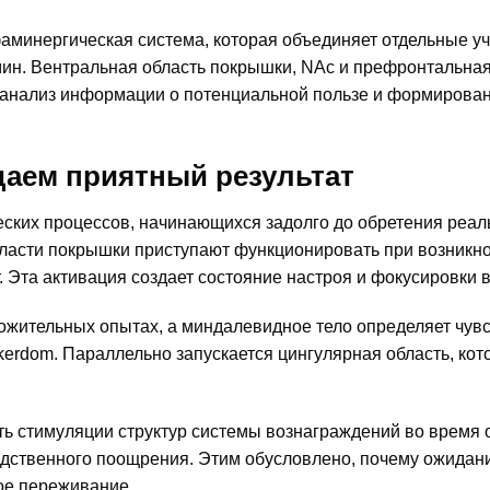
минергическая система, которая объединяет отдельные уч
ин. Вентральная область покрышки, NAc и префронтальная
 анализ информации о потенциальной пользе и формирова
даем приятный результат
ских процессов, начинающихся задолго до обретения реал
ласти покрышки приступают функционировать при возникн
 Эта активация создает состояние настроя и фокусировки 
ожительных опытах, а миндалевидное тело определяет чув
kerdom. Параллельно запускается цингулярная область, кот
сть стимуляции структур системы вознаграждений во время
едственного поощрения. Этим обусловлено, почему ожидан
ое переживание.