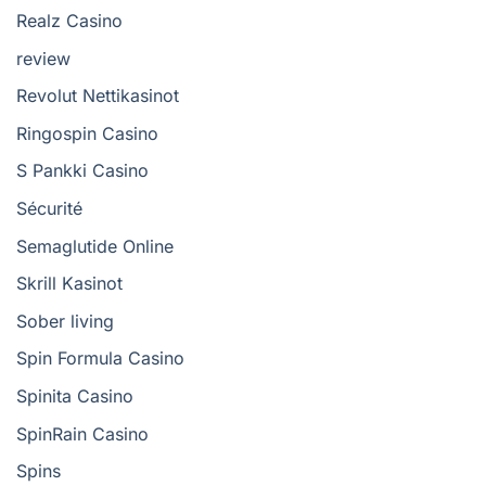
Realz Casino
review
Revolut Nettikasinot
Ringospin Casino
S Pankki Casino
Sécurité
Semaglutide Online
Skrill Kasinot
Sober living
Spin Formula Casino
Spinita Casino
SpinRain Casino
Spins