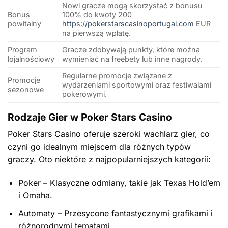
Nowi gracze mogą skorzystać z bonusu
Bonus
100% do kwoty 200
powitalny
https://pokerstarscasinoportugal.com
EUR
na pierwszą wpłatę.
Program
Gracze zdobywają punkty, które można
lojalnościowy
wymieniać na freebety lub inne nagrody.
Regularne promocje związane z
Promocje
wydarzeniami sportowymi oraz festiwalami
sezonowe
pokerowymi.
Rodzaje Gier w Poker Stars Casino
Poker Stars Casino oferuje szeroki wachlarz gier, co
czyni go idealnym miejscem dla różnych typów
graczy. Oto niektóre z najpopularniejszych kategorii:
Poker
– Klasyczne odmiany, takie jak Texas Hold’em
i Omaha.
Automaty
– Przesycone fantastycznymi grafikami i
różnorodnymi tematami.