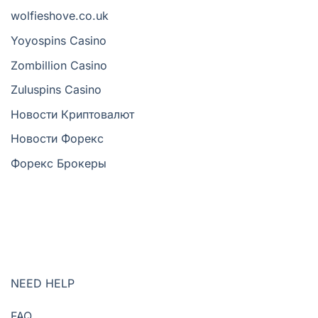
wolfieshove.co.uk
Yoyospins Casino
Zombillion Casino
Zuluspins Casino
Новости Криптовалют
Новости Форекс
Форекс Брокеры
NEED HELP
FAQ