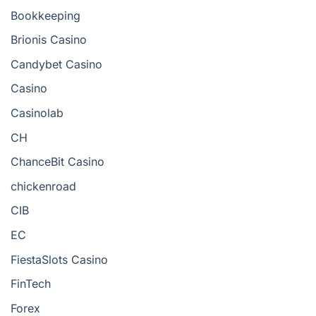
Bookkeeping
Brionis Casino
Candybet Casino
Casino
Casinolab
CH
ChanceBit Casino
chickenroad
CIB
EC
FiestaSlots Casino
FinTech
Forex