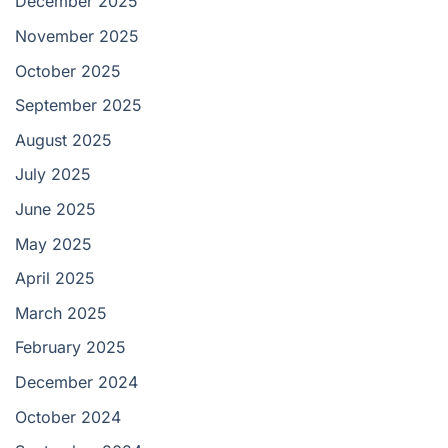
December 2025
November 2025
October 2025
September 2025
August 2025
July 2025
June 2025
May 2025
April 2025
March 2025
February 2025
December 2024
October 2024