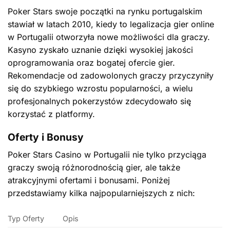
Poker Stars swoje początki na rynku portugalskim
stawiał w latach 2010, kiedy to legalizacja gier online
w Portugalii otworzyła nowe możliwości dla graczy.
Kasyno zyskało uznanie dzięki wysokiej jakości
oprogramowania oraz bogatej ofercie gier.
Rekomendacje od zadowolonych graczy przyczyniły
się do szybkiego wzrostu popularności, a wielu
profesjonalnych pokerzystów zdecydowało się
korzystać z platformy.
Oferty i Bonusy
Poker Stars Casino w Portugalii nie tylko przyciąga
graczy swoją różnorodnością gier, ale także
atrakcyjnymi ofertami i bonusami. Poniżej
przedstawiamy kilka najpopularniejszych z nich:
Typ Oferty
Opis