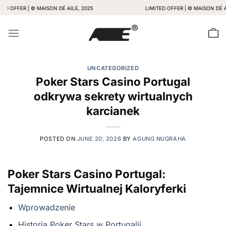
Skip
ER | © MAISON DÉ AILE, 2025
LIMITED OFFER | © MAISON DÉ AILE, 20
to
content
UNCATEGORIZED
Poker Stars Casino Portugal
odkrywa sekrety wirtualnych
karcianek
POSTED ON
JUNE 20, 2026
BY
AGUNG NUGRAHA
Poker Stars Casino Portugal:
Tajemnice Wirtualnej Kaloryferki
Wprowadzenie
Historia Poker Stars w Portugalii