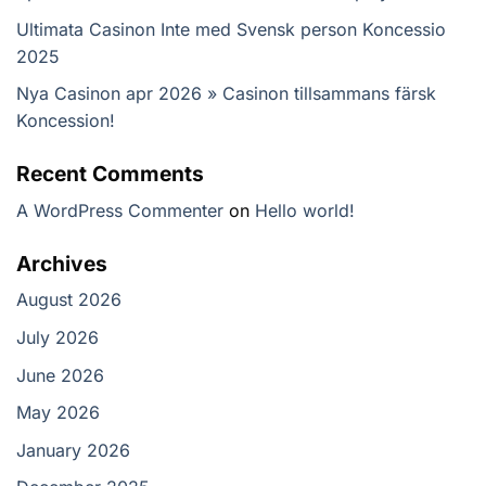
Ultimata Casinon Inte med Svensk person Koncessio
2025
Nya Casinon apr 2026 » Casinon tillsammans färsk
Koncession!
Recent Comments
A WordPress Commenter
on
Hello world!
Archives
August 2026
July 2026
June 2026
May 2026
January 2026