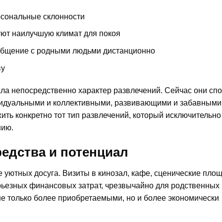
рсональные склонности
т наилучшую климат для покоя
общение с родными людьми дистанционно
ву
ла непосредственно характер развлечений. Сейчас они сп
идуальными и коллективными, развивающими и забавными
ить конкретно тот тип развлечений, который исключительно
нию.
редства и потенциал
 уютных досуга. Визиты в кинозал, кафе, сценические площ
ьезных финансовых затрат, чрезвычайно для родственных 
е только более приобретаемыми, но и более экономически