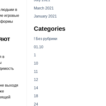
March 2021
 людьми в
ие игровые
January 2021
е формы
Categories
яют
! Без рубрики
01.10
1
я в
ы
10
одимость
11
12
 не выходя
14
аже
18
тоящей
24