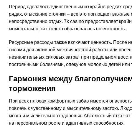
Период сделалось единственным из крайне редких сре
рядах, отыскание стоянки – все это поглощает важные
непосредственно отдых. 7k casino предоставляет край
моментально, как только образовалась возможность.
Ресурсные расходы также включают ценность. После и
силами для активной межличностной работы или посещ
незначительных силовых затрат при предельном восста
постоянными болезнями, опекунов молодых детей или т
Гармония между благополучием
торможения
При всех плюсах комфортных забав имеется опасность 
повлечь к чувственному и мыслительному застою. Люд
мозга и мыслительного здоровья. Абсолютный отказ от
на персональном росте и адаптивных способностях.