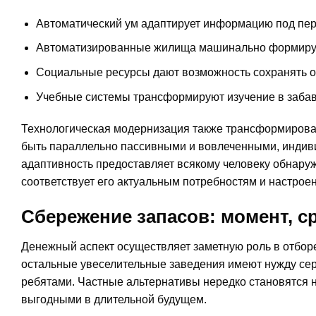
Автоматический ум адаптирует информацию под пе
Автоматизированные жилища машинально формирую
Социальные ресурсы дают возможность сохранять 
Учебные системы трансформируют изучение в заба
Технологическая модернизация также трансформирова
быть параллельно пассивными и вовлеченными, индив
адаптивность предоставляет всякому человеку обнаруж
соответствует его актуальным потребностям и настрое
Сбережение запасов: момент, с
Денежный аспект осуществляет заметную роль в отборе
остальные увеселительные заведения имеют нужду сер
ребятами. Частные альтернативы нередко становятся н
выгодными в длительной будущем.