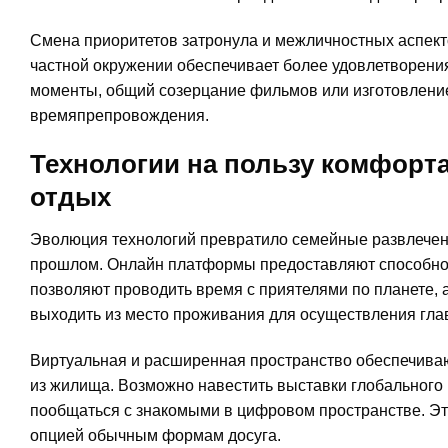
Смена приоритетов затронула и межличностных аспекто
частной окружении обеспечивает более удовлетворен
моменты, общий созерцание фильмов или изготовлени
времяпрепровождения.
Технологии на пользу комфорт
отдых
Эволюция технологий превратило семейные развлечен
прошлом. Онлайн платформы предоставляют способнос
позволяют проводить время с приятелями по планете, 
выходить из место проживания для осуществления гла
Виртуальная и расширенная пространство обеспечиваю
из жилища. Возможно навестить выставки глобального 
пообщаться с знакомыми в цифровом пространстве. Эт
опцией обычным формам досуга.