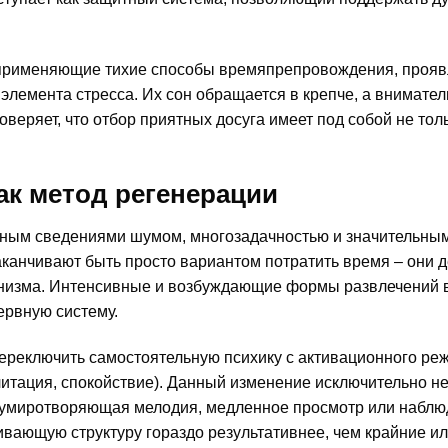
 применяющие тихие способы времяпрепровождения, проя
лемента стресса. Их сон обращается в крепче, а внимател
веряет, что отбор приятных досуга имеет под собой не тол
ак метод регенерации
нным сведениями шумом, многозадачностью и значительны
аканчивают быть просто вариантом потратить время – они 
низма. Интенсивные и возбуждающие формы развлечений 
ервную систему.
ереключить самостоятельную психику с активационного ре
итация, спокойствие). Данный изменение исключительно н
, умиротворяющая мелодия, медленное просмотр или набл
вающую структуру гораздо результативнее, чем крайние и