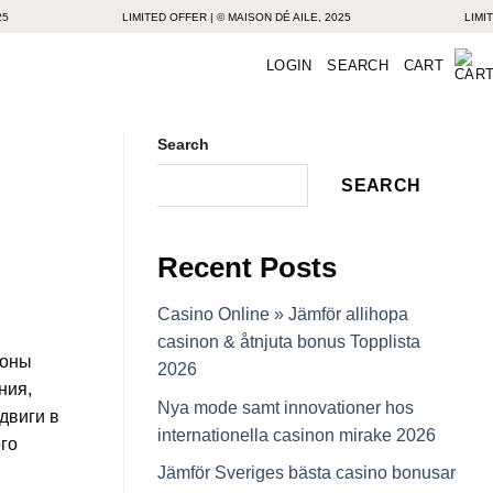
LIMITED OFFER | © MAISON DÉ AILE, 2025
LIMITED OFF
LOGIN
SEARCH
CART
Search
SEARCH
Recent Posts
Casino Online » Jämför allihopa
casinon & åtnjuta bonus Topplista
соны
2026
ния,
Nya mode samt innovationer hos
двиги в
internationella casinon mirake 2026
го
Jämför Sveriges bästa casino bonusar