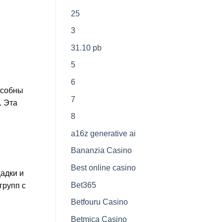
25
3
31.10 pb
5
6
особны
7
. Эта
8
a16z generative ai
Bananzia Casino
Best online casino
адки и
Bet365
групп с
Betfouru Casino
Betmica Casino