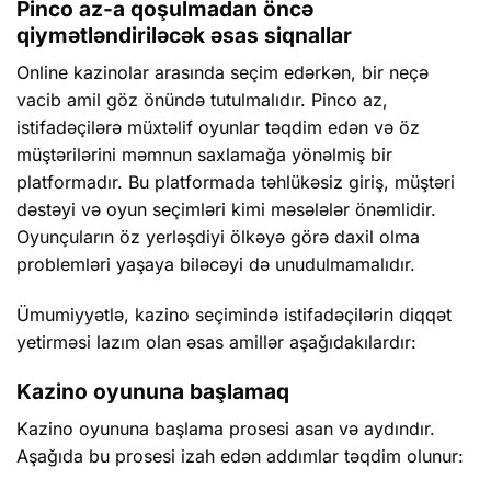
Pinco az-a qoşulmadan öncə
qiymətləndiriləcək əsas siqnallar
Online kazinolar arasında seçim edərkən, bir neçə
vacib amil göz önündə tutulmalıdır. Pinco az,
istifadəçilərə müxtəlif oyunlar təqdim edən və öz
müştərilərini məmnun saxlamağa yönəlmiş bir
platformadır. Bu platformada təhlükəsiz giriş, müştəri
dəstəyi və oyun seçimləri kimi məsələlər önəmlidir.
Oyunçuların öz yerləşdiyi ölkəyə görə daxil olma
problemləri yaşaya biləcəyi də unudulmamalıdır.
Ümumiyyətlə, kazino seçimində istifadəçilərin diqqət
yetirməsi lazım olan əsas amillər aşağıdakılardır:
Kazino oyununa başlamaq
Kazino oyununa başlama prosesi asan və aydındır.
Aşağıda bu prosesi izah edən addımlar təqdim olunur: