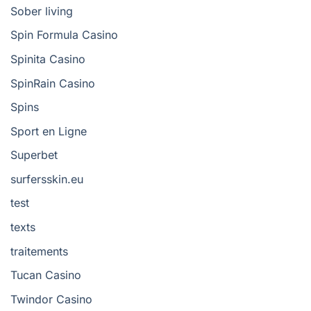
Sober living
Spin Formula Casino
Spinita Casino
SpinRain Casino
Spins
Sport en Ligne
Superbet
surfersskin.eu
test
texts
traitements
Tucan Casino
Twindor Casino