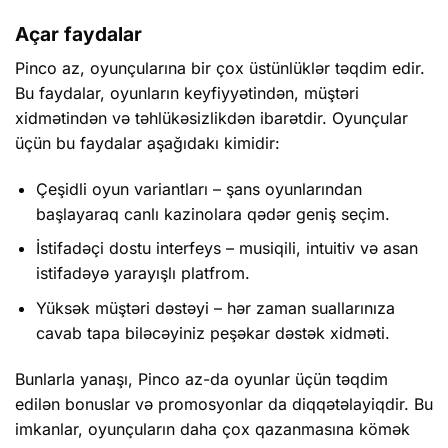
Açar faydalar
Pinco az, oyunçularına bir çox üstünlüklər təqdim edir.
Bu faydalar, oyunların keyfiyyətindən, müştəri
xidmətindən və təhlükəsizlikdən ibarətdir. Oyunçular
üçün bu faydalar aşağıdakı kimidir:
Çeşidli oyun variantları – şans oyunlarından
başlayaraq canlı kazinolara qədər geniş seçim.
İstifadəçi dostu interfeys – musiqili, intuitiv və asan
istifadəyə yarayışlı platfrom.
Yüksək müştəri dəstəyi – hər zaman suallarınıza
cavab tapa biləcəyiniz peşəkar dəstək xidməti.
Bunlarla yanaşı, Pinco az-da oyunlar üçün təqdim
edilən bonuslar və promosyonlar da diqqətəlayiqdir. Bu
imkanlar, oyunçuların daha çox qazanmasına kömək