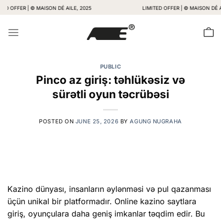
Skip
ER | © MAISON DÉ AILE, 2025
LIMITED OFFER | © MAISON DÉ AILE, 20
to
content
PUBLIC
Pinco az giriş: təhlükəsiz və
sürətli oyun təcrübəsi
POSTED ON
JUNE 25, 2026
BY
AGUNG NUGRAHA
Kazino dünyası, insanların əylənməsi və pul qazanması
üçün unikal bir platformadır. Online kazino saytlara
giriş, oyunçulara daha geniş imkanlar təqdim edir. Bu