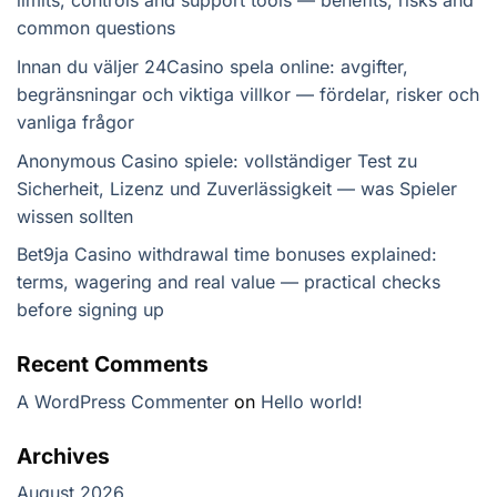
limits, controls and support tools — benefits, risks and
common questions
Innan du väljer 24Casino spela online: avgifter,
begränsningar och viktiga villkor — fördelar, risker och
vanliga frågor
Anonymous Casino spiele: vollständiger Test zu
Sicherheit, Lizenz und Zuverlässigkeit — was Spieler
wissen sollten
Bet9ja Casino withdrawal time bonuses explained:
terms, wagering and real value — practical checks
before signing up
Recent Comments
A WordPress Commenter
on
Hello world!
Archives
August 2026