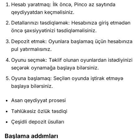
Hesab yaratmaq:
İlk öncə, Pinco az saytında
qeydiyyatdan keçməlisiniz.
Detallarınızı təsdiqləmək:
Hesabınıza giriş etmədən
öncə şəxsiyyətinizi təsdiqləməlisiniz.
Depozit etmək:
Oyunlara başlamaq üçün hesabınıza
pul yatırmalısınız.
Oyunu seçmək:
Təklif olunan oyunlardan istədiyinizi
seçərək oynamağa başlaya bilərsiniz.
Oyuna başlamaq:
Seçilən oyunda iştirak etməyə
başlaya bilərsiniz.
Asan qeydiyyat prosesi
Təhlükəsiz özlük təsdiqi
Çeşidli depozit üsulları
Başlama addımları