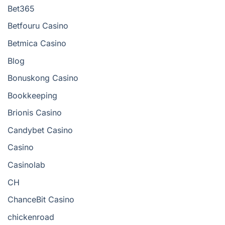
Bet365
Betfouru Casino
Betmica Casino
Blog
Bonuskong Casino
Bookkeeping
Brionis Casino
Candybet Casino
Casino
Casinolab
CH
ChanceBit Casino
chickenroad