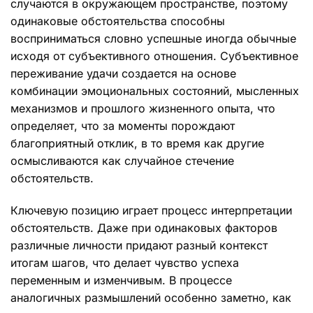
случаются в окружающем пространстве, поэтому
одинаковые обстоятельства способны
восприниматься словно успешные иногда обычные
исходя от субъективного отношения. Субъективное
переживание удачи создается на основе
комбинации эмоциональных состояний, мысленных
механизмов и прошлого жизненного опыта, что
определяет, что за моменты порождают
благоприятный отклик, в то время как другие
осмысливаются как случайное стечение
обстоятельств.
Ключевую позицию играет процесс интерпретации
обстоятельств. Даже при одинаковых факторов
различные личности придают разный контекст
итогам шагов, что делает чувство успеха
переменным и изменчивым. В процессе
аналогичных размышлений особенно заметно, как