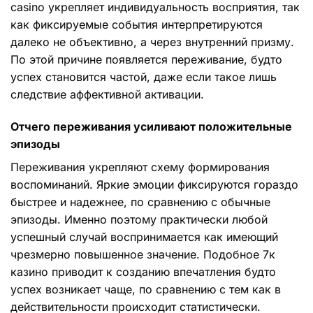
casino укрепляет индивидуальность восприятия, так
как фиксируемые события интерпретируются
далеко не объективно, а через внутренний призму.
По этой причине появляется переживание, будто
успех становится частой, даже если такое лишь
следствие аффективной активации.
Отчего переживания усиливают положительные
эпизоды
Переживания укрепляют схему формирования
воспоминаний. Яркие эмоции фиксируются гораздо
быстрее и надежнее, по сравнению с обычные
эпизоды. Именно поэтому практически любой
успешный случай воспринимается как имеющий
чрезмерно повышенное значение. Подобное 7к
казино приводит к созданию впечатления будто
успех возникает чаще, по сравнению с тем как в
действительности происходит статистически.