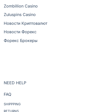
Zombillion Casino
Zuluspins Casino
Новости Криптовалют
Новости Форекс
Форекс Брокеры
NEED HELP
FAQ
SHIPPPING
RETURNS