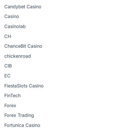
Candybet Casino
Casino
Casinolab
CH
ChanceBit Casino
chickenroad
CIB
EC
FiestaSlots Casino
FinTech
Forex
Forex Trading
Fortunica Casino