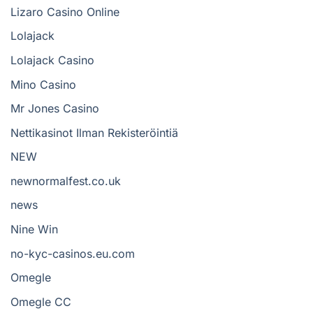
Lizaro Casino Online
Lolajack
Lolajack Casino
Mino Casino
Mr Jones Casino
Nettikasinot Ilman Rekisteröintiä
NEW
newnormalfest.co.uk
news
Nine Win
no-kyc-casinos.eu.com
Omegle
Omegle CC