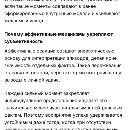
если такие моменты совпадают в ранее
сформированные внутренние модели и усиливают
желаемый исход.
Почему аффективные механизмы укрепляют
субъективность
Аффективные реакции создают энергетическую
основу для интерпретации эпизодов, делая ярче
значимость отдельных фактов. Такие переживания
становятся опорой, через который выстраиваются
выводы о личной удаче.
Каждый сильный момент закрепляет
индивидуальное представление и делает его
значительно менее чувствительным к нейтральным
фактам. Поэтому восприятие успеха удерживается
устойчивым даже тогда, когда при отсутствии
реальных оснований считать события логичными.