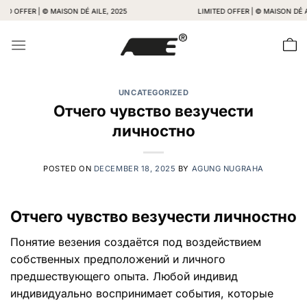
Skip
ER | © MAISON DÉ AILE, 2025
LIMITED OFFER | © MAISON DÉ AILE, 20
to
content
UNCATEGORIZED
Отчего чувство везучести
личностно
POSTED ON
DECEMBER 18, 2025
BY
AGUNG NUGRAHA
Отчего чувство везучести личностно
Понятие везения создаётся под воздействием
собственных предположений и личного
предшествующего опыта. Любой индивид
индивидуально воспринимает события, которые