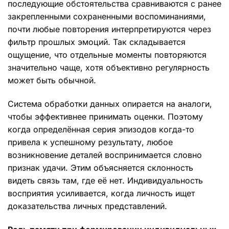
последующие обстоятельства сравниваются с ранее
закрепленными сохраненными воспоминаниями,
почти любые повторения интерпретируются через
фильтр прошлых эмоций. Так складывается
ощущение, что отдельные моменты повторяются
значительно чаще, хотя объективно регулярность
может быть обычной.
Система обработки данных опирается на аналоги,
чтобы эффективнее принимать оценки. Поэтому
когда определённая серия эпизодов когда-то
привела к успешному результату, любое
возникновение деталей воспринимается словно
признак удачи. Этим объясняется склонность
видеть связь там, где её нет. Индивидуальность
восприятия усиливается, когда личность ищет
доказательства личных представлений.