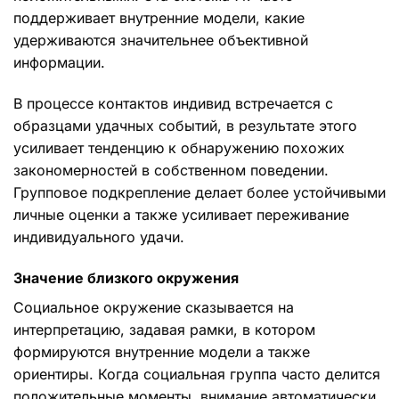
поддерживает внутренние модели, какие
удерживаются значительнее объективной
информации.
В процессе контактов индивид встречается с
образцами удачных событий, в результате этого
усиливает тенденцию к обнаружению похожих
закономерностей в собственном поведении.
Групповое подкрепление делает более устойчивыми
личные оценки а также усиливает переживание
индивидуального удачи.
Значение близкого окружения
Социальное окружение сказывается на
интерпретацию, задавая рамки, в котором
формируются внутренние модели а также
ориентиры. Когда социальная группа часто делится
положительные моменты, внимание автоматически