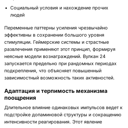
Социальный условия и нахождение прочих
людей
Переменные паттерны усиления чрезвычайно
эффективны в сохранении большого уровня
стимуляции. Геймерские системы и страстные
развлечения применяют этот принцип, формируя
неясные модели вознаграждений. Вулкан 24
запускается предельно при рандомных периодах
подкрепления, что объясняет повышенный
зависимостный возможность таких активностей.
Адаптация и терпимость механизма
поощрения
Длительное влияние одинаковых импульсов ведет к
подстройке допаминовой структуры и сокращению
интенсивности реагирования. Этот явление