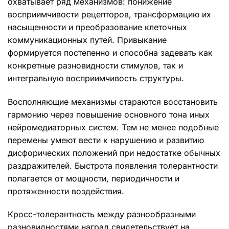
охватывает ряд механизмов: понижение
восприимчивости рецепторов, трансформацию их
насыщенности и преобразование клеточных
коммуникационных путей. Привыкание
формируется постепенно и способна задевать как
конкретные разновидности стимулов, так и
интегральную восприимчивость структуры.
Восполняющие механизмы стараются восстановить
гармонию через повышение основного тона иных
нейромедиаторных систем. Тем не менее подобные
перемены умеют вести к нарушению и развитию
дисфорических положений при недостатке обычных
раздражителей. Быстрота появления толерантности
полагается от мощности, периодичности и
протяженности воздействия.
Кросс-толерантность между разнообразными
разновидностями наград свидетельствует на