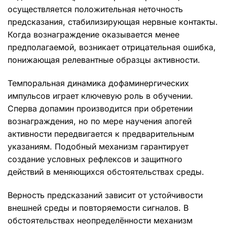
осуществляется положительная неточность
предсказания, стабилизирующая нервные контакты.
Когда вознаграждение оказывается менее
предполагаемой, возникает отрицательная ошибка,
понижающая релевантные образцы активности.
Темпоральная динамика дофаминергических
импульсов играет ключевую роль в обучении.
Сперва допамин производится при обретении
вознаграждения, но по мере научения апогей
активности передвигается к предварительным
указаниям. Подобный механизм гарантирует
создание условных рефлексов и защитного
действий в меняющихся обстоятельствах среды.
Верность предсказаний зависит от устойчивости
внешней среды и повторяемости сигналов. В
обстоятельствах неопределённости механизм