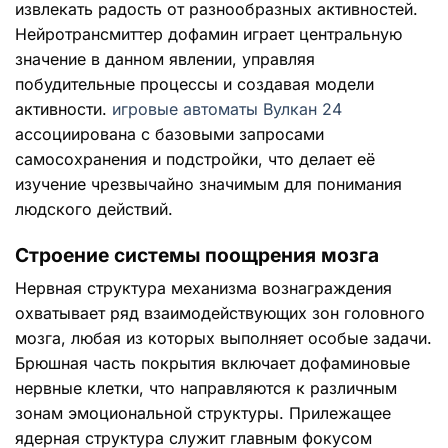
извлекать радость от разнообразных активностей.
Нейротрансмиттер дофамин играет центральную
значение в данном явлении, управляя
побудительные процессы и создавая модели
активности.
игровые автоматы Вулкан 24
ассоциирована с базовыми запросами
самосохранения и подстройки, что делает её
изучение чрезвычайно значимым для понимания
людского действий.
Строение системы поощрения мозга
Нервная структура механизма вознаграждения
охватывает ряд взаимодействующих зон головного
мозга, любая из которых выполняет особые задачи.
Брюшная часть покрытия включает дофаминовые
нервные клетки, что направляются к различным
зонам эмоциональной структуры. Прилежащее
ядерная структура служит главным фокусом