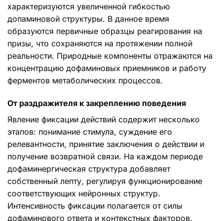
характеризуются увеличенной гибкостью
допаминовой структуры. В данное время
образуются первичные образцы реагирования на
призы, что сохраняются на протяжении полной
реальности. Природные компоненты отражаются на
концентрацию дофаминовых приемников и работу
ферментов метаболических процессов.
От раздражителя к закреплению поведения
Явление фиксации действий содержит несколько
этапов: понимание стимула, суждение его
релевантности, принятие заключения о действии и
получение возвратной связи. На каждом периоде
дофаминергическая структура добавляет
собственный лепту, регулируя функционирование
соответствующих нейронных структур.
Интенсивность фиксации полагается от силы
дофаминового ответа и контекстных факторов.