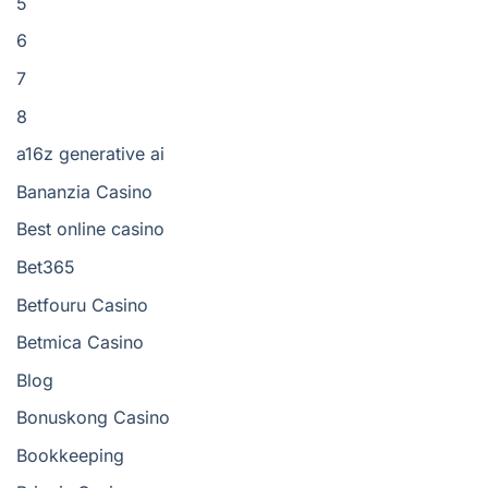
5
6
7
8
a16z generative ai
Bananzia Casino
Best online casino
Bet365
Betfouru Casino
Betmica Casino
Blog
Bonuskong Casino
Bookkeeping