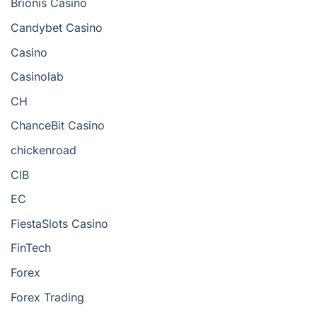
Brionis Casino
Candybet Casino
Casino
Casinolab
CH
ChanceBit Casino
chickenroad
CIB
EC
FiestaSlots Casino
FinTech
Forex
Forex Trading