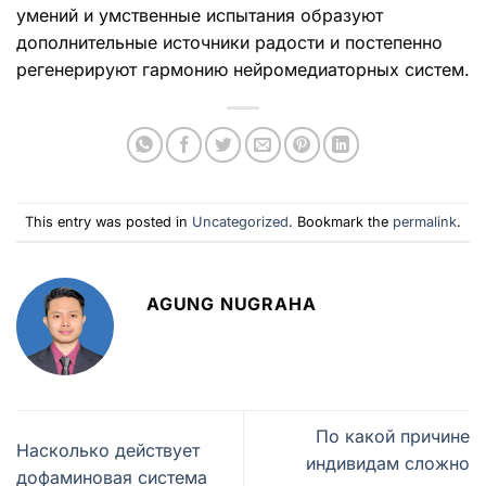
умений и умственные испытания образуют
дополнительные источники радости и постепенно
регенерируют гармонию нейромедиаторных систем.
This entry was posted in
Uncategorized
. Bookmark the
permalink
.
AGUNG NUGRAHA
По какой причине
Насколько действует
индивидам сложно
дофаминовая система