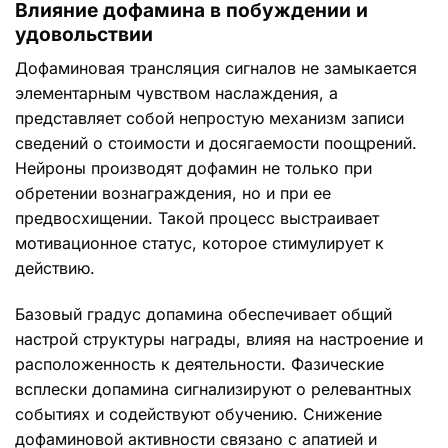
Влияние дофамина в побуждении и
удовольствии
Дофаминовая трансляция сигналов не замыкается
элементарным чувством наслаждения, а
представляет собой непростую механизм записи
сведений о стоимости и досягаемости поощрений.
Нейроны производят дофамин не только при
обретении вознаграждения, но и при ее
предвосхищении. Такой процесс выстраивает
мотивационное статус, которое стимулирует к
действию.
Базовый градус допамина обеспечивает общий
настрой структуры награды, влияя на настроение и
расположенность к деятельности. Фазические
всплески допамина сигнализируют о релевантных
событиях и содействуют обучению. Снижение
дофаминовой активности связано с апатией и