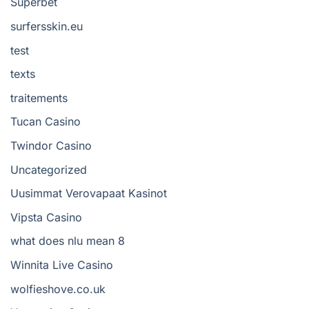
Superbet
surfersskin.eu
test
texts
traitements
Tucan Casino
Twindor Casino
Uncategorized
Uusimmat Verovapaat Kasinot
Vipsta Casino
what does nlu mean 8
Winnita Live Casino
wolfieshove.co.uk