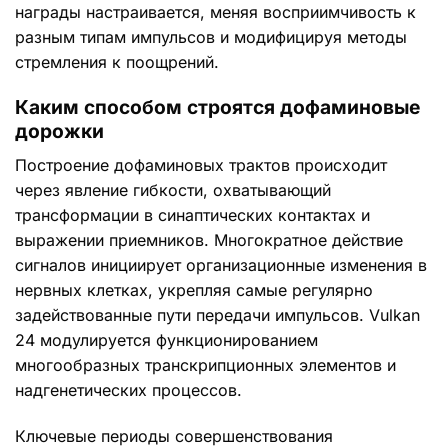
награды настраивается, меняя восприимчивость к
разным типам импульсов и модифицируя методы
стремления к поощрений.
Каким способом строятся дофаминовые
дорожки
Построение дофаминовых трактов происходит
через явление гибкости, охватывающий
трансформации в синаптических контактах и
выражении приемников. Многократное действие
сигналов инициирует организационные изменения в
нервных клетках, укрепляя самые регулярно
задействованные пути передачи импульсов. Vulkan
24 модулируется функционированием
многообразных транскрипционных элементов и
надгенетических процессов.
Ключевые периоды совершенствования