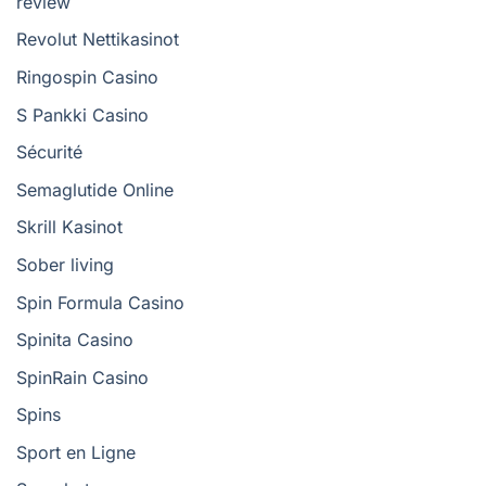
review
Revolut Nettikasinot
Ringospin Casino
S Pankki Casino
Sécurité
Semaglutide Online
Skrill Kasinot
Sober living
Spin Formula Casino
Spinita Casino
SpinRain Casino
Spins
Sport en Ligne