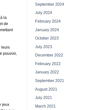
September 2024
July 2024
à la
February 2024
et de
January 2024
rmettant
October 2023
July 2023
 leurs
e pouvoir,
December 2022
February 2022
January 2022
September 2021
August 2021
July 2021
e jeux
March 2021