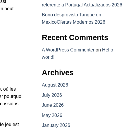
ssi
referente a Portugal Actualizados 2026
on peut
Bono desprovisto Tanque en
Mexico️Ofertas Modernos 2026
Recent Comments
A WordPress Commenter
on
Hello
world!
Archives
August 2026
, où les
July 2026
er pourquoi
scussions
June 2026
May 2026
le jeu est
January 2026