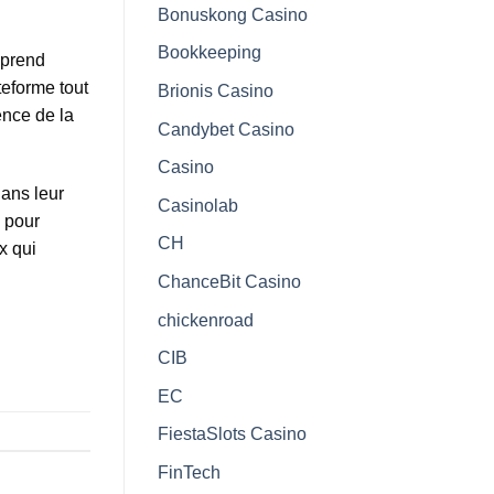
Bonuskong Casino
Bookkeeping
mprend
teforme tout
Brionis Casino
ence de la
Candybet Casino
Casino
dans leur
Casinolab
e pour
CH
x qui
ChanceBit Casino
chickenroad
CIB
EC
FiestaSlots Casino
FinTech