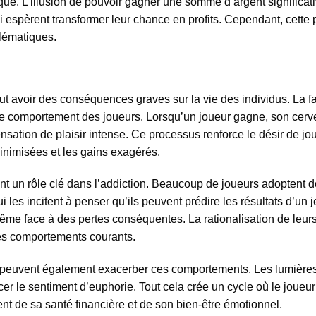
e. L’illusion de pouvoir gagner une somme d’argent significat
i espèrent transformer leur chance en profits. Cependant, cette 
lématiques.
t avoir des conséquences graves sur la vie des individus. La f
 le comportement des joueurs. Lorsqu’un joueur gagne, son cerv
tion de plaisir intense. Ce processus renforce le désir de jou
inimisées et les gains exagérés.
t un rôle clé dans l’addiction. Beaucoup de joueurs adoptent 
es incitent à penser qu’ils peuvent prédire les résultats d’un j
même face à des pertes conséquentes. La rationalisation de leurs
des comportements courants.
, peuvent également exacerber ces comportements. Les lumières
cer le sentiment d’euphorie. Tout cela crée un cycle où le joueur
nt de sa santé financière et de son bien-être émotionnel.