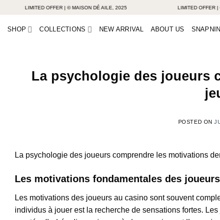
Skip
LIMITED OFFER | © MAISON DÉ AILE, 2025
LIMITED OFFER | © MAISON
to
SHOP
COLLECTIONS
NEW ARRIVAL
ABOUT US
SNAPNIN
content
La psychologie des joueurs c
je
POSTED ON
J
La psychologie des joueurs comprendre les motivations derr
Les motivations fondamentales des joueurs
Les motivations des joueurs au casino sont souvent complexe
individus à jouer est la recherche de sensations fortes. Le