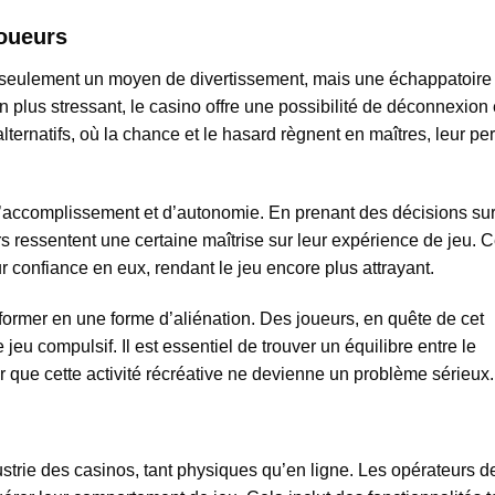
joueurs
 seulement un moyen de divertissement, mais une échappatoire 
plus stressant, le casino offre une possibilité de déconnexion 
ternatifs, où la chance et le hasard règnent en maîtres, leur pe
d’accomplissement et d’autonomie. En prenant des décisions sur
urs ressentent une certaine maîtrise sur leur expérience de jeu. C
ur confiance en eux, rendant le jeu encore plus attrayant.
former en une forme d’aliénation. Des joueurs, en quête de cet
eu compulsif. Il est essentiel de trouver un équilibre entre le
er que cette activité récréative ne devienne un problème sérieux.
strie des casinos, tant physiques qu’en ligne. Les opérateurs d