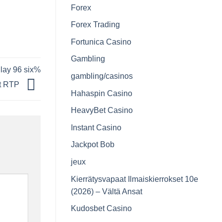
Forex
Forex Trading
Fortunica Casino
Gambling
Play 96 six%
gambling/casinos
ot RTP
Hahaspin Casino
HeavyBet Casino
Instant Casino
Jackpot Bob
jeux
Kierrätysvapaat Ilmaiskierrokset 10e
(2026) – Vältä Ansat
Kudosbet Casino