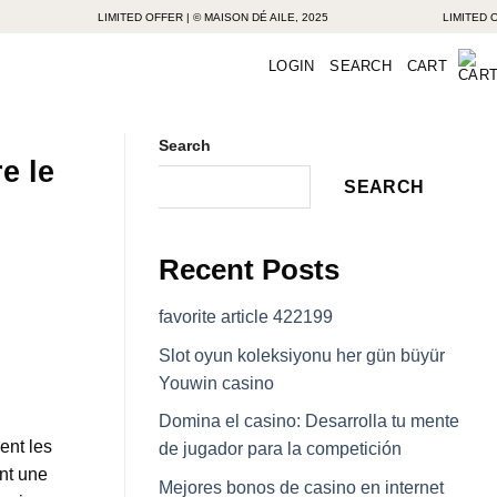
LIMITED OFFER | © MAISON DÉ AILE, 2025
LIMITED OFFER | ©
LOGIN
SEARCH
CART
Search
e le
SEARCH
Recent Posts
favorite article 422199
Slot oyun koleksiyonu her gün büyür
Youwin casino
Domina el casino: Desarrolla tu mente
ent les
de jugador para la competición
ent une
Mejores bonos de casino en internet