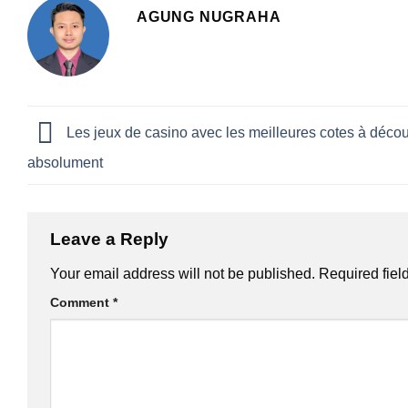
AGUNG NUGRAHA
Les jeux de casino avec les meilleures cotes à décou
absolument
Leave a Reply
Your email address will not be published.
Required fiel
Comment
*