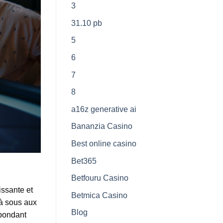
3
31.10 pb
5
6
7
8
a16z generative ai
Bananzia Casino
Best online casino
Bet365
Betfouru Casino
ssante et
Betmica Casino
 à sous aux
Blog
épondant