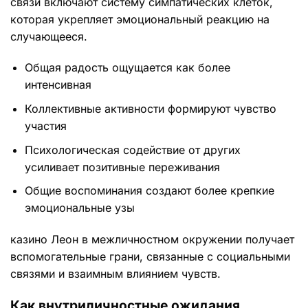
связи включают систему симпатических клеток,
которая укрепляет эмоциональный реакцию на
случающееся.
Общая радость ощущается как более
интенсивная
Коллективные активности формируют чувство
участия
Психологическая содействие от других
усиливает позитивные переживания
Общие воспоминания создают более крепкие
эмоциональные узы
казино Леон в межличностном окружении получает
вспомогательные грани, связанные с социальными
связями и взаимным влиянием чувств.
Как внутриличностные ожидания