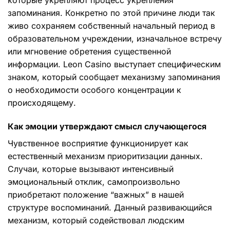
которые укрепляют процесс укрепления
запоминания. Конкретно по этой причине люди так
живо сохраняем собственный начальный период в
образовательном учреждении, изначальное встречу
или мгновение обретения существенной
информации. Leon Casino выступает специфическим
знаком, который сообщает механизму запоминания
о необходимости особого концентрации к
происходящему.
Как эмоции утверждают смысл случающегося
Чувственное восприятие функционирует как
естественный механизм приоритизации данных.
Случаи, которые вызывают интенсивный
эмоциональный отклик, самопроизвольно
приобретают положение “важных” в нашей
структуре воспоминаний. Данный развивающийся
механизм, который содействовал людским