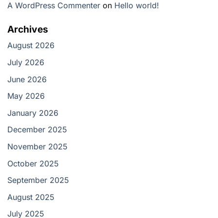
A WordPress Commenter
on
Hello world!
Archives
August 2026
July 2026
June 2026
May 2026
January 2026
December 2025
November 2025
October 2025
September 2025
August 2025
July 2025