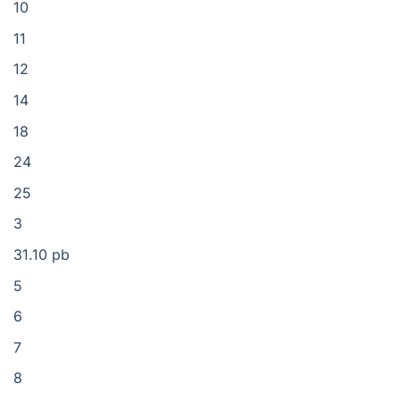
10
11
12
14
18
24
25
3
31.10 pb
5
6
7
8