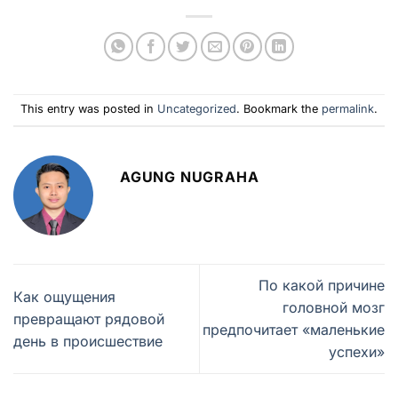
This entry was posted in
Uncategorized
. Bookmark the
permalink
.
AGUNG NUGRAHA
По какой причине
Как ощущения
головной мозг
превращают рядовой
предпочитает «маленькие
день в происшествие
успехи»