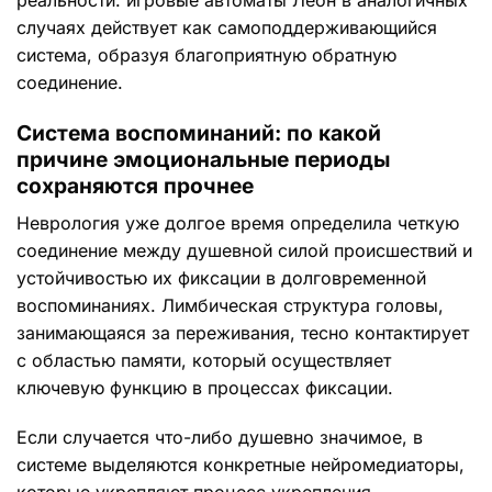
реальности. игровые автоматы Леон в аналогичных
случаях действует как самоподдерживающийся
система, образуя благоприятную обратную
соединение.
Система воспоминаний: по какой
причине эмоциональные периоды
сохраняются прочнее
Неврология уже долгое время определила четкую
соединение между душевной силой происшествий и
устойчивостью их фиксации в долговременной
воспоминаниях. Лимбическая структура головы,
занимающаяся за переживания, тесно контактирует
с областью памяти, который осуществляет
ключевую функцию в процессах фиксации.
Если случается что-либо душевно значимое, в
системе выделяются конкретные нейромедиаторы,