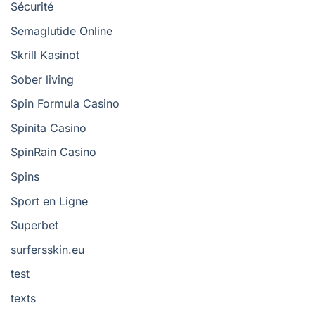
Sécurité
Semaglutide Online
Skrill Kasinot
Sober living
Spin Formula Casino
Spinita Casino
SpinRain Casino
Spins
Sport en Ligne
Superbet
surfersskin.eu
test
texts