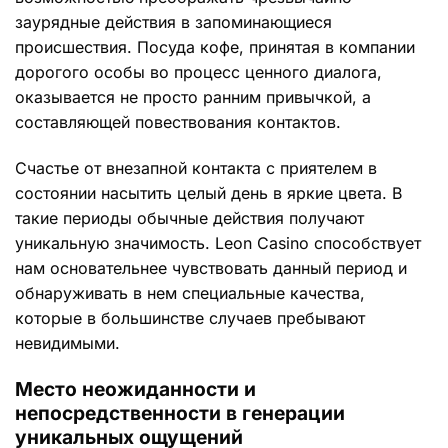
заурядные действия в запоминающиеся
происшествия. Посуда кофе, принятая в компании
дорогого особы во процесс ценного диалога,
оказывается не просто ранним привычкой, а
составляющей повествования контактов.
Счастье от внезапной контакта с приятелем в
состоянии насытить целый день в яркие цвета. В
такие периоды обычные действия получают
уникальную значимость. Leon Casino способствует
нам основательнее чувствовать данный период и
обнаруживать в нем специальные качества,
которые в большинстве случаев пребывают
невидимыми.
Место неожиданности и
непосредственности в генерации
уникальных ощущений