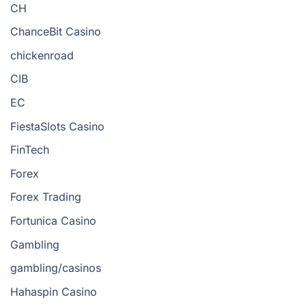
CH
ChanceBit Casino
chickenroad
CIB
EC
FiestaSlots Casino
FinTech
Forex
Forex Trading
Fortunica Casino
Gambling
gambling/casinos
Hahaspin Casino