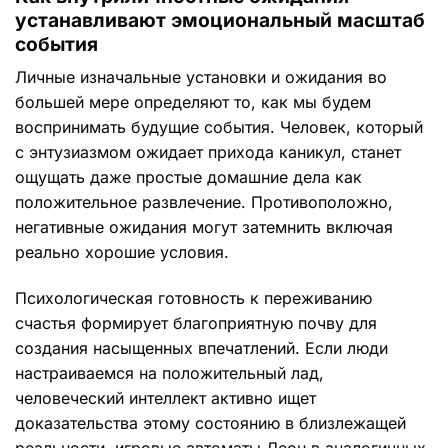
устанавливают эмоциональный масштаб
события
Личные изначальные установки и ожидания во
большей мере определяют то, как мы будем
воспринимать будущие события. Человек, который
с энтузиазмом ожидает прихода каникул, станет
ощущать даже простые домашние дела как
положительное развлечение. Противоположно,
негативные ожидания могут затемнить включая
реально хорошие условия.
Психологическая готовность к переживанию
счастья формирует благоприятную почву для
создания насыщенных впечатлений. Если люди
настраиваемся на положительный лад,
человеческий интеллект активно ищет
доказательства этому состоянию в близлежащей