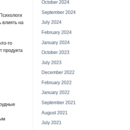
October 2024
September 2024
 Психологи
July 2024
 влиять на
February 2024
January 2024
что-то
т продукта
October 2023
July 2023
December 2022
February 2022
January 2022
September 2021
трудные
August 2021
ным
July 2021