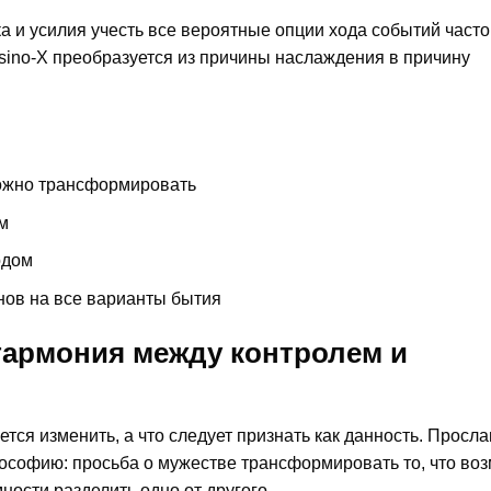
а и усилия учесть все вероятные опции хода событий част
asino-X преобразуется из причины наслаждения в причину
можно трансформировать
м
одом
нов на все варианты бытия
гармония между контролем и
ется изменить, а что следует признать как данность. Просл
лософию: просьба о мужестве трансформировать то, что во
ности разделить одно от другого.