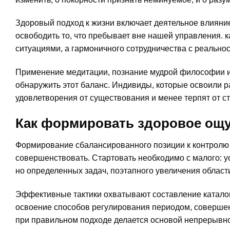
Здоровый подход к жизни включает деятельное влияние 
освободить то, что пребывает вне нашей управления. 
ситуациями, а гармоничного сотрудничества с реальнос
Применение медитации, познание мудрой философии 
обнаружить этот баланс. Индивиды, которые освоили р
удовлетворения от существования и менее терпят от ст
Как формировать здоровое ощу
Формирование сбалансированного позиции к контролю с
совершенствовать. Стартовать необходимо с малого: 
но определенных задач, поэтапного увеличения области
Эффективные тактики охватывают составление катало
освоение способов регулирования периодом, совершен
при правильном подходе делается основой непрерывно