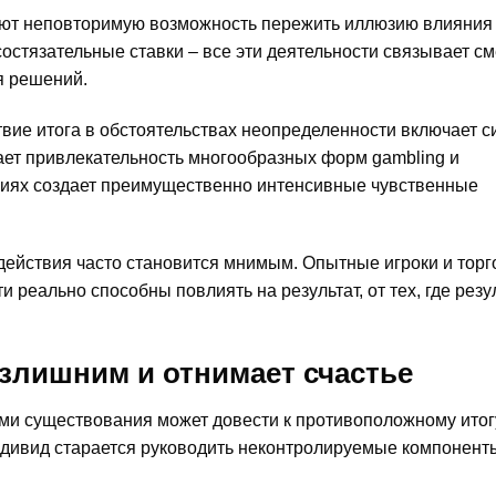
яют неповторимую возможность пережить иллюзию влияния
остязательные ставки – все эти деятельности связывает см
я решений.
вие итога в обстоятельствах неопределенности включает 
ает привлекательность многообразных форм gambling и
ациях создает преимущественно интенсивные чувственные
оздействия часто становится мнимым. Опытные игроки и тор
и реально способны повлиять на результат, от тех, где резу
злишним и отнимает счастье
ями существования может довести к противоположному итог
дивид старается руководить неконтролируемые компоненты
.