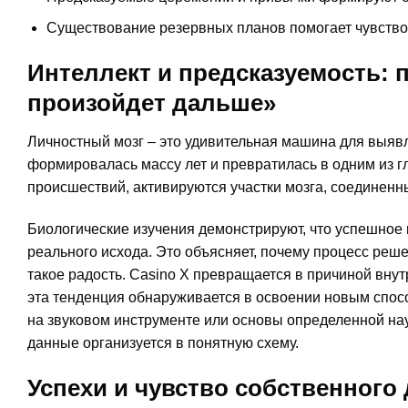
Существование резервных планов помогает чувство
Интеллект и предсказуемость: 
произойдет дальше»
Личностный мозг – это удивительная машина для выяв
формировалась массу лет и превратилась в одним из г
происшествий, активируются участки мозга, соединен
Биологические изучения демонстрируют, что успешно
реального исхода. Это объясняет, почему процесс реш
такое радость. Casino X превращается в причиной вну
эта тенденция обнаруживается в освоении новым спос
на звуковом инструменте или основы определенной нау
данные организуется в понятную схему.
Успехи и чувство собственного