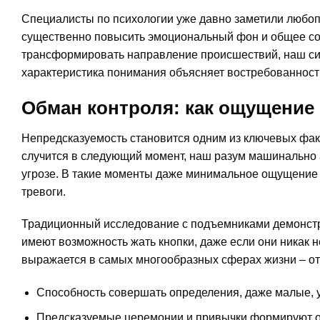
Специалисты по психологии уже давно заметили любоп
существенно повысить эмоциональный фон и общее сос
трансформировать направление происшествий, наш сист
характеристика понимания объясняет востребованность
Обман контроля: как ощущение 
Непредсказуемость становится одним из ключевых факт
случится в следующий момент, наш разум машинально 
угрозе. В такие моменты даже минимальное ощущение у
тревоги.
Традиционный исследование с подъемниками демонстри
имеют возможность жать кнопки, даже если они никак 
выражается в самых многообразных сферах жизни – от 
Способность совершать определения, даже малые, 
Предсказуемые церемонии и привычки формируют 