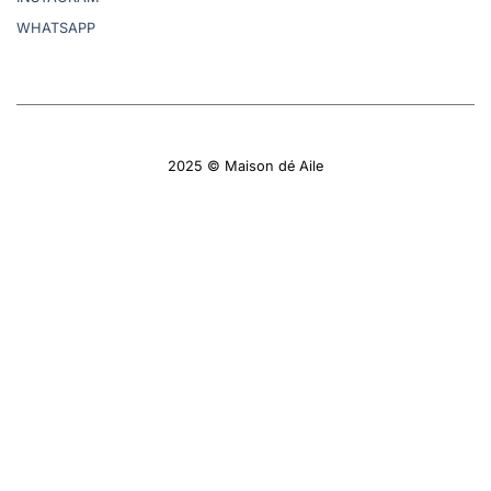
WHATSAPP
2025 © Maison dé Aile