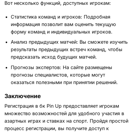
Вот несколько функций, доступных игрокам:
Статистика команд и игроков:
Подробная
информация позволит вам оценить текущую
форму команд и индивидуальных игроков.
Анализ предыдущих матчей:
Вы сможете изучить
результаты предыдущих встреч команд, чтобы
предсказать исход будущих матчей.
Прогнозы экспертов:
На сайте размещены
прогнозы специалистов, которые могут
оказаться полезными при принятии решений.
Заключение
Регистрация в бк Pin Up предоставляет игрокам
множество возможностей для удобного участия в
азартных играх и ставках на спорт. Пройдя простой
процесс регистрации, вы получите доступ к