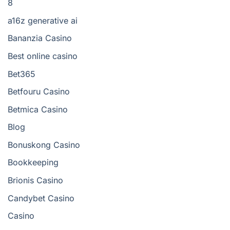
8
a16z generative ai
Bananzia Casino
Best online casino
Bet365
Betfouru Casino
Betmica Casino
Blog
Bonuskong Casino
Bookkeeping
Brionis Casino
Candybet Casino
Casino