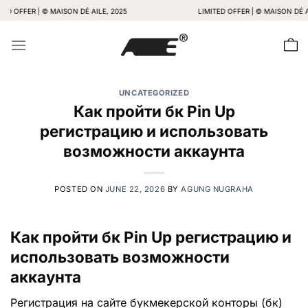
Skip
ER | © MAISON DÉ AILE, 2025
LIMITED OFFER | © MAISON DÉ AILE, 2
to
content
UNCATEGORIZED
Как пройти бк Pin Up
регистрацию и использовать
возможности аккаунта
POSTED ON
JUNE 22, 2026
BY
AGUNG NUGRAHA
Как пройти бк Pin Up регистрацию и
использовать возможности
аккаунта
Регистрация на сайте букмекерской конторы (бк)