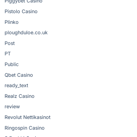
Piggybet Casino
Pistolo Casino
Plinko
ploughduloe.co.uk
Post
PT
Public
Qbet Casino
ready_text
Realz Casino
review
Revolut Nettikasinot
Ringospin Casino