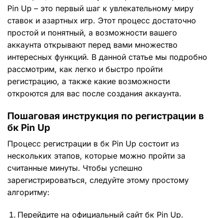
Pin Up – это первый шаг к увлекательному миру
ставок и азартных игр. Этот процесс достаточно
простой и понятный, а возможности вашего
аккаунта открывают перед вами множество
интересных функций. В данной статье мы подробно
рассмотрим, как легко и быстро пройти
регистрацию, а также какие возможности
откроются для вас после создания аккаунта.
Пошаговая инструкция по регистрации в
бк Pin Up
Процесс регистрации в бк Pin Up состоит из
нескольких этапов, которые можно пройти за
считанные минуты. Чтобы успешно
зарегистрироваться, следуйте этому простому
алгоритму:
Перейдите на официальный сайт бк Pin Up.