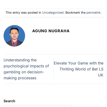
This entry was posted in
Uncategorized
. Bookmark the
permalink
.
AGUNG NUGRAHA
Understanding the
Elevate Your Game with the
psychological impacts of
Thrilling World of Bet LS
gambling on decision-
UK
making processes
Search