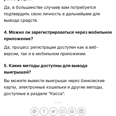
Да, в большинстве случаев вам потребуется
подтвердить свою личность в дальнейшем для
вывода средств.
4. Можно ли зарегистрироваться через мобильное
приложение?
Да, процесс регистрации доступен как в веб-
версии, так и в мобильном приложении.
5. Какие методы доступны для вывода
выигрышей?
Вы можете вывести выигрыши через банковские
карты, электронные кошельки и другие методы,
доступные в разделе “Касса”.