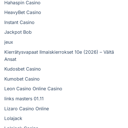
Hahaspin Casino
HeavyBet Casino
Instant Casino
Jackpot Bob
jeux
Kierrätysvapaat Ilmaiskierrokset 10e (2026) – Vältä
Ansat
Kudosbet Casino
Kumobet Casino
Leon Casino Online Casino
links masters 01.11
Lizaro Casino Online
Lolajack