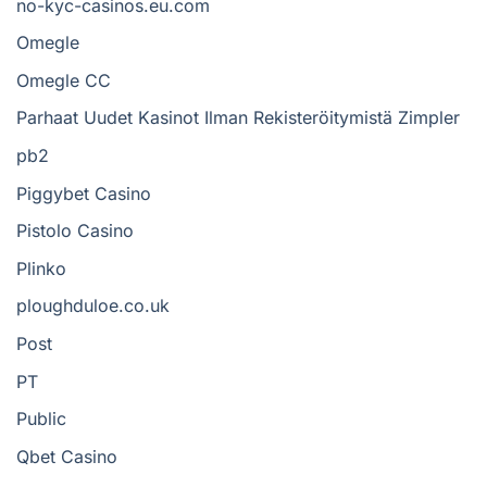
no-kyc-casinos.eu.com
Omegle
Omegle CC
Parhaat Uudet Kasinot Ilman Rekisteröitymistä Zimpler
pb2
Piggybet Casino
Pistolo Casino
Plinko
ploughduloe.co.uk
Post
PT
Public
Qbet Casino