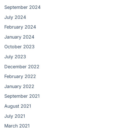
September 2024
July 2024
February 2024
January 2024
October 2023
July 2023
December 2022
February 2022
January 2022
September 2021
August 2021
July 2021
March 2021