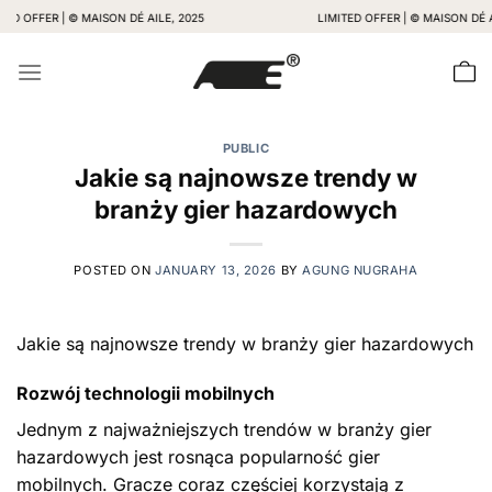
Skip
R | © MAISON DÉ AILE, 2025
LIMITED OFFER | © MAISON DÉ AILE, 20
to
content
PUBLIC
Jakie są najnowsze trendy w
branży gier hazardowych
POSTED ON
JANUARY 13, 2026
BY
AGUNG NUGRAHA
Jakie są najnowsze trendy w branży gier hazardowych
Rozwój technologii mobilnych
Jednym z najważniejszych trendów w branży gier
hazardowych jest rosnąca popularność gier
mobilnych. Gracze coraz częściej korzystają z