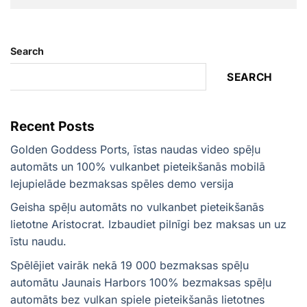
Search
SEARCH
Recent Posts
Golden Goddess Ports, īstas naudas video spēļu
automāts un 100% vulkanbet pieteikšanās mobilā
lejupielāde bezmaksas spēles demo versija
Geisha spēļu automāts no vulkanbet pieteikšanās
lietotne Aristocrat. Izbaudiet pilnīgi bez maksas un uz
īstu naudu.
Spēlējiet vairāk nekā 19 000 bezmaksas spēļu
automātu Jaunais Harbors 100% bezmaksas spēļu
automāts bez vulkan spiele pieteikšanās lietotnes