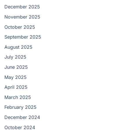
December 2025
November 2025
October 2025
September 2025
August 2025
July 2025
June 2025
May 2025
April 2025
March 2025
February 2025
December 2024
October 2024