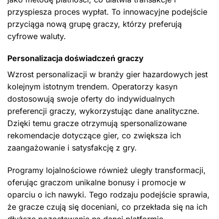
przyspiesza proces wypłat. To innowacyjne podejście
przyciąga nową grupę graczy, którzy preferują
cyfrowe waluty.
Personalizacja doświadczeń graczy
Wzrost personalizacji w branży gier hazardowych jest
kolejnym istotnym trendem. Operatorzy kasyn
dostosowują swoje oferty do indywidualnych
preferencji graczy, wykorzystując dane analityczne.
Dzięki temu gracze otrzymują spersonalizowane
rekomendacje dotyczące gier, co zwiększa ich
zaangażowanie i satysfakcję z gry.
Programy lojalnościowe również uległy transformacji,
oferując graczom unikalne bonusy i promocje w
oparciu o ich nawyki. Tego rodzaju podejście sprawia,
że gracze czują się doceniani, co przekłada się na ich