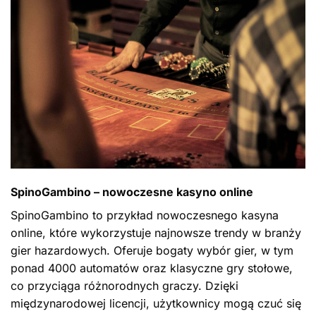
SpinoGambino – nowoczesne kasyno online
SpinoGambino to przykład nowoczesnego kasyna
online, które wykorzystuje najnowsze trendy w branży
gier hazardowych. Oferuje bogaty wybór gier, w tym
ponad 4000 automatów oraz klasyczne gry stołowe,
co przyciąga różnorodnych graczy. Dzięki
międzynarodowej licencji, użytkownicy mogą czuć się