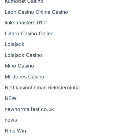
Kumobet Casino
Leon Casino Online Casino
links masters 01.11
Lizaro Casino Online
Lolajack
Lolajack Casino
Mino Casino
Mr Jones Casino
Nettikasinot Ilman Rekisteröintiä
NEW
newnormalfest.co.uk
news
Nine Win