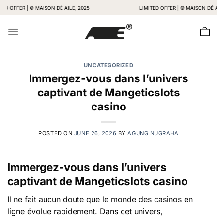
Skip
ER | © MAISON DÉ AILE, 2025
LIMITED OFFER | © MAISON DÉ AILE, 2
to
content
UNCATEGORIZED
Immergez-vous dans l’univers
captivant de Mangeticslots
casino
POSTED ON
JUNE 26, 2026
BY
AGUNG NUGRAHA
Immergez-vous dans l’univers
captivant de Mangeticslots casino
Il ne fait aucun doute que le monde des casinos en
ligne évolue rapidement. Dans cet univers,