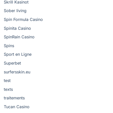
Skrill Kasinot
Sober living
Spin Formula Casino
Spinita Casino
SpinRain Casino
Spins
Sport en Ligne
Superbet
surfersskin.eu
test
texts
traitements
Tucan Casino