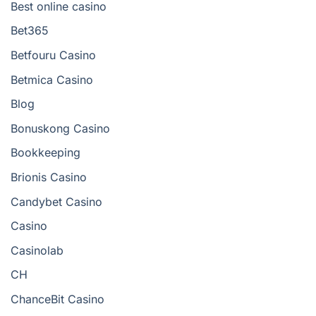
Best online casino
Bet365
Betfouru Casino
Betmica Casino
Blog
Bonuskong Casino
Bookkeeping
Brionis Casino
Candybet Casino
Casino
Casinolab
CH
ChanceBit Casino