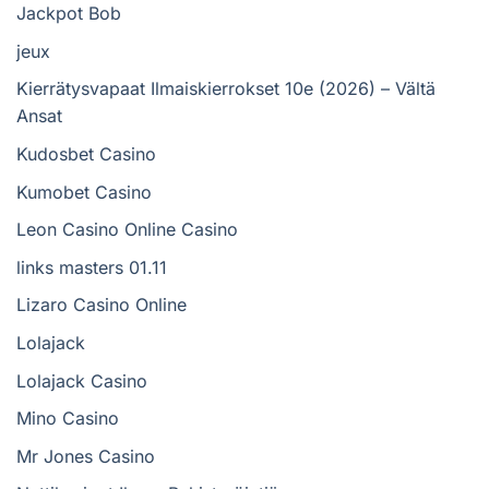
Jackpot Bob
jeux
Kierrätysvapaat Ilmaiskierrokset 10e (2026) – Vältä
Ansat
Kudosbet Casino
Kumobet Casino
Leon Casino Online Casino
links masters 01.11
Lizaro Casino Online
Lolajack
Lolajack Casino
Mino Casino
Mr Jones Casino