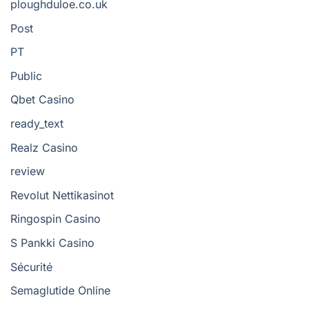
ploughduloe.co.uk
Post
PT
Public
Qbet Casino
ready_text
Realz Casino
review
Revolut Nettikasinot
Ringospin Casino
S Pankki Casino
Sécurité
Semaglutide Online