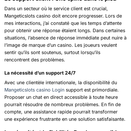
Dans un secteur où le service client est crucial,
Mangeticslots casino doit encore progresser. Lors de
mes interactions, j’ai constaté que les temps d’attente
pour obtenir une réponse étaient longs. Dans certaines
situations, l’absence de réponse immédiate peut nuire à
l’image de marque d’un casino. Les joueurs veulent
sentir qu’ils sont soutenus, surtout lorsqu’ils
rencontrent des problèmes.
La nécessité d’un support 24/7
Avec une clientèle internationale, la disponibilité du
Mangeticslots casino Login
support est primordiale.
Proposer un chat en direct accessible à toute heure
pourrait résoudre de nombreux problèmes. En fin de
compte, une assistance rapide pourrait transformer
une expérience frustrante en une solution satisfaisante.