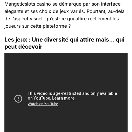
Mangeticslots casino se démarque par son interface
élégante et ses choix de jeux variés. Pourtant, au-delà
de l’aspect visuel, qu’est-ce qui attire réellement les
joueurs sur cette plateforme ?
Les jeux : Une diversité qui attire mais… qui
peut décevoir