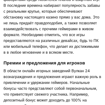
В последние времена набирают популярность забавы
с реальными крупье, которые обеспечивают
обстановку настоящего казино прямо у вас дома. Это
не лишь придаёт правдоподобия, а также позволяет
взаимодействовать с прочими геймерами в живом
формате. Необходимо отметить, что все игры
предоставляются на различных девайсах, будь то ПК
или мобильный телефон, что делает их достижимыми
в в любое мгновение и в всяком месте.
Премии и предложения для игроков
В области онлайн игорных заведений Вулкан 24
вознаграждения и предложения играют важную роль в
привлечении и удержании геймеров. Начальные
бонусы часто представляют собой первоначальным,
что приветствует свежего участника. Например,
депозитный бонус может доходить до 100% на