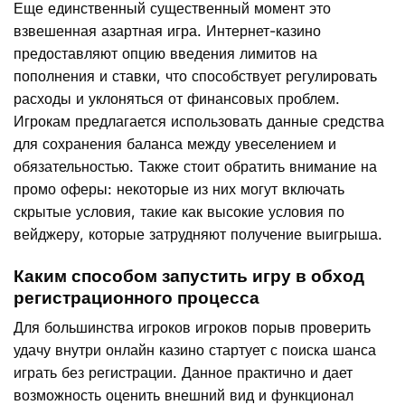
Еще единственный существенный момент это
взвешенная азартная игра. Интернет-казино
предоставляют опцию введения лимитов на
пополнения и ставки, что способствует регулировать
расходы и уклоняться от финансовых проблем.
Игрокам предлагается использовать данные средства
для сохранения баланса между увеселением и
обязательностью. Также стоит обратить внимание на
промо оферы: некоторые из них могут включать
скрытые условия, такие как высокие условия по
вейджеру, которые затрудняют получение выигрыша.
Каким способом запустить игру в обход
регистрационного процесса
Для большинства игроков игроков порыв проверить
удачу внутри онлайн казино стартует с поиска шанса
играть без регистрации. Данное практично и дает
возможность оценить внешний вид и функционал