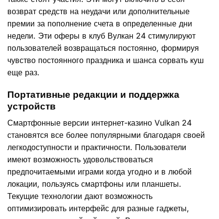
возврат средств на неудачи или дополнительные
премии за пополнение счета в определенные дни
недели. Эти оферы в клуб Вулкан 24 стимулируют
пользователей возвращаться постоянно, формируя
чувство постоянного праздника и шанса сорвать куш
еще раз.
Портативные редакции и поддержка
устройств
Смартфонные версии интернет-казино Vulkan 24
становятся все более популярными благодаря своей
легкодоступности и практичности. Пользователи
имеют возможность удовольствоваться
предпочитаемыми играми когда угодно и в любой
локации, пользуясь смартфоны или планшеты.
Текущие технологии дают возможность
оптимизировать интерфейс для разные гаджеты,