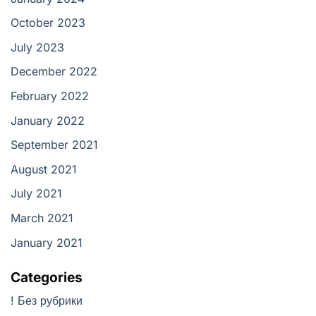
October 2023
July 2023
December 2022
February 2022
January 2022
September 2021
August 2021
July 2021
March 2021
January 2021
Categories
! Без рубрики