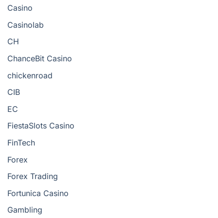
Casino
Casinolab
CH
ChanceBit Casino
chickenroad
CIB
EC
FiestaSlots Casino
FinTech
Forex
Forex Trading
Fortunica Casino
Gambling