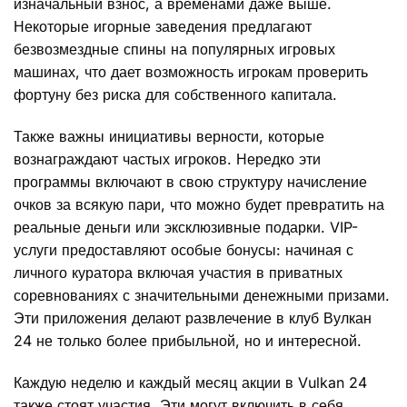
изначальный взнос, а временами даже выше.
Некоторые игорные заведения предлагают
безвозмездные спины на популярных игровых
машинах, что дает возможность игрокам проверить
фортуну без риска для собственного капитала.
Также важны инициативы верности, которые
вознаграждают частых игроков. Нередко эти
программы включают в свою структуру начисление
очков за всякую пари, что можно будет превратить на
реальные деньги или эксклюзивные подарки. VIP-
услуги предоставляют особые бонусы: начиная с
личного куратора включая участия в приватных
соревнованиях с значительными денежными призами.
Эти приложения делают развлечение в клуб Вулкан
24 не только более прибыльной, но и интересной.
Каждую неделю и каждый месяц акции в Vulkan 24
также стоят участия. Эти могут включить в себя