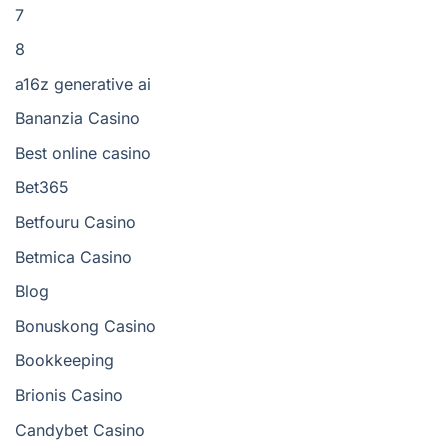
7
8
a16z generative ai
Bananzia Casino
Best online casino
Bet365
Betfouru Casino
Betmica Casino
Blog
Bonuskong Casino
Bookkeeping
Brionis Casino
Candybet Casino