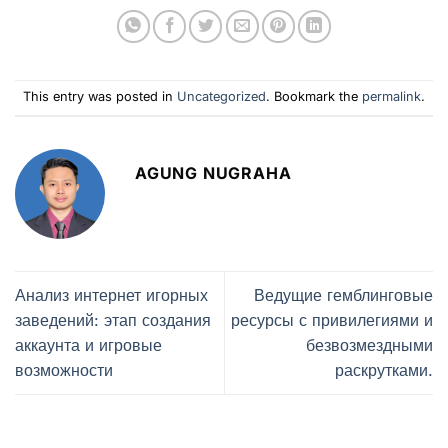
This entry was posted in
Uncategorized
. Bookmark the
permalink
.
AGUNG NUGRAHA
Анализ интернет игорных
Ведущие гемблинговые
заведений: этап создания
ресурсы с привилегиями и
аккаунта и игровые
безвозмездными
возможности
раскрутками.