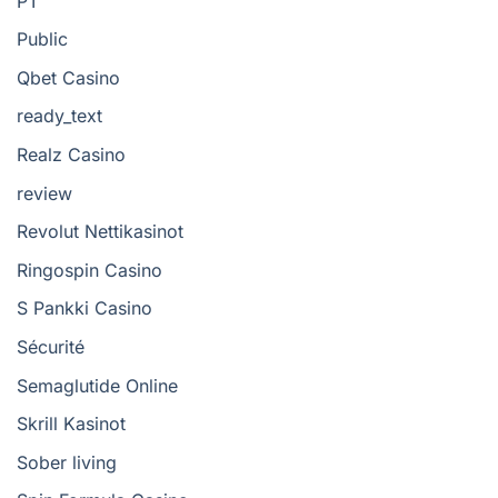
PT
Public
Qbet Casino
ready_text
Realz Casino
review
Revolut Nettikasinot
Ringospin Casino
S Pankki Casino
Sécurité
Semaglutide Online
Skrill Kasinot
Sober living