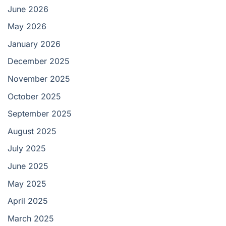
June 2026
May 2026
January 2026
December 2025
November 2025
October 2025
September 2025
August 2025
July 2025
June 2025
May 2025
April 2025
March 2025