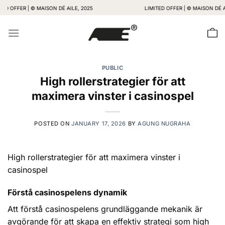
Skip
ER | © MAISON DÉ AILE, 2025
LIMITED OFFER | © MAISON DÉ AILE, 20
to
content
PUBLIC
High rollerstrategier för att
maximera vinster i casinospel
POSTED ON
JANUARY 17, 2026
BY
AGUNG NUGRAHA
High rollerstrategier för att maximera vinster i
casinospel
Förstå casinospelens dynamik
Att förstå casinospelens grundläggande mekanik är
avgörande för att skapa en effektiv strategi som high