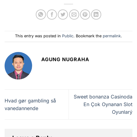
This entry was posted in
Public
. Bookmark the
permalink
.
AGUNG NUGRAHA
Sweet bonanza Casinoda
Hvad gør gambling så
En Çok Oynanan Slot
vanedannende
Oyunlarý