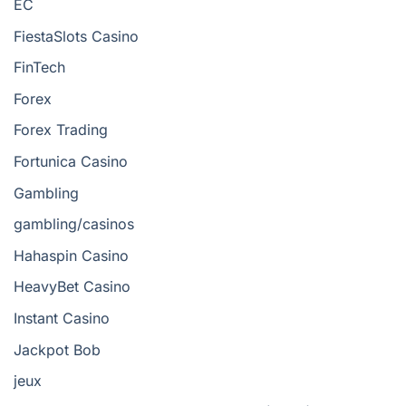
EC
FiestaSlots Casino
FinTech
Forex
Forex Trading
Fortunica Casino
Gambling
gambling/casinos
Hahaspin Casino
HeavyBet Casino
Instant Casino
Jackpot Bob
jeux