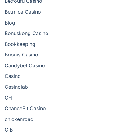
Betfouru Casino
Betmica Casino
Blog
Bonuskong Casino
Bookkeeping
Brionis Casino
Candybet Casino
Casino
Casinolab
CH
ChanceBit Casino
chickenroad
CIB