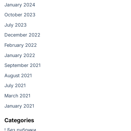
January 2024
October 2023
July 2023
December 2022
February 2022
January 2022
September 2021
August 2021
July 2021
March 2021
January 2021
Categories
! Без рубрики