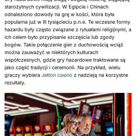
starożytnych cywilizacji. W Egipcie i Chinach
odnaleziono dowody na grę w kości, która była
popularna już w III tysiącleciu p.n.e. Te wczesne formy
hazardu były często związane z rytuałami religijnymi, a
ich celem było przypisanie szczęścia lub zgody
bogów. Takie połączenie gier z duchowością wciąż
można zauważyć w niektórych kulturach
współczesnych, gdzie gry hazardowe traktowane są
jako część tradycji i ceremonii. Na przykład, wielu
graczy wybiera
Jetton casino
z nadzieją na korzystne
rezultaty.