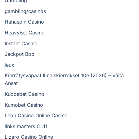
Gambling
gambling/casinos
Hahaspin Casino
HeavyBet Casino
Instant Casino
Jackpot Bob
jeux
Kierrätysvapaat Ilmaiskierrokset 10e (2026) – Vältä
Ansat
Kudosbet Casino
Kumobet Casino
Leon Casino Online Casino
links masters 01.11
Lizaro Casino Online