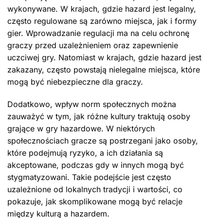
wykonywane. W krajach, gdzie hazard jest legalny,
często regulowane są zarówno miejsca, jak i formy
gier. Wprowadzanie regulacji ma na celu ochronę
graczy przed uzależnieniem oraz zapewnienie
uczciwej gry. Natomiast w krajach, gdzie hazard jest
zakazany, często powstają nielegalne miejsca, które
mogą być niebezpieczne dla graczy.
Dodatkowo, wpływ norm społecznych można
zauważyć w tym, jak różne kultury traktują osoby
grające w gry hazardowe. W niektórych
społecznościach gracze są postrzegani jako osoby,
które podejmują ryzyko, a ich działania są
akceptowane, podczas gdy w innych mogą być
stygmatyzowani. Takie podejście jest często
uzależnione od lokalnych tradycji i wartości, co
pokazuje, jak skomplikowane mogą być relacje
między kulturą a hazardem.