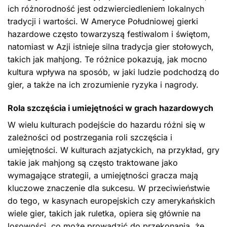
ich różnorodność jest odzwierciedleniem lokalnych
tradycji i wartości. W Ameryce Południowej gierki
hazardowe często towarzyszą festiwalom i świętom,
natomiast w Azji istnieje silna tradycja gier stołowych,
takich jak mahjong. Te różnice pokazują, jak mocno
kultura wpływa na sposób, w jaki ludzie podchodzą do
gier, a także na ich zrozumienie ryzyka i nagrody.
Rola szczęścia i umiejętności w grach hazardowych
W wielu kulturach podejście do hazardu różni się w
zależności od postrzegania roli szczęścia i
umiejętności. W kulturach azjatyckich, na przykład, gry
takie jak mahjong są często traktowane jako
wymagające strategii, a umiejętności gracza mają
kluczowe znaczenie dla sukcesu. W przeciwieństwie
do tego, w kasynach europejskich czy amerykańskich
wiele gier, takich jak ruletka, opiera się głównie na
losowości, co może prowadzić do przekonania, że