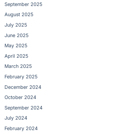
September 2025
August 2025
July 2025
June 2025
May 2025
April 2025
March 2025
February 2025
December 2024
October 2024
September 2024
July 2024
February 2024