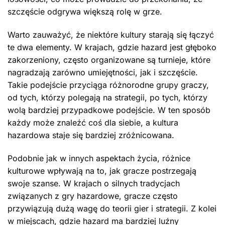
szczęście odgrywa większą rolę w grze.
Warto zauważyć, że niektóre kultury starają się łączyć
te dwa elementy. W krajach, gdzie hazard jest głęboko
zakorzeniony, często organizowane są turnieje, które
nagradzają zarówno umiejętności, jak i szczęście.
Takie podejście przyciąga różnorodne grupy graczy,
od tych, którzy polegają na strategii, po tych, którzy
wolą bardziej przypadkowe podejście. W ten sposób
każdy może znaleźć coś dla siebie, a kultura
hazardowa staje się bardziej zróżnicowana.
Podobnie jak w innych aspektach życia, różnice
kulturowe wpływają na to, jak gracze postrzegają
swoje szanse. W krajach o silnych tradycjach
związanych z gry hazardowe, gracze często
przywiązują dużą wagę do teorii gier i strategii. Z kolei
w miejscach, gdzie hazard ma bardziej luźny