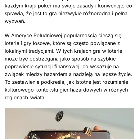
każdym kraju poker ma swoje zasady i konwencje, co
sprawia, że jest to gra niezwykle różnorodna i pełna
wyzwań.
W Ameryce Południowej popularnością cieszą się
loterie i gry losowe, które są często powiązane z
lokalnymi tradycjami. W tych krajach gra w loterie
może być postrzegana jako sposób na szybkie
poprawienie sytuacji finansowej, co wskazuje na
związek między hazardem a nadzieją na lepsze życie.
To zestawienie podkreśla, jak istotne jest rozumienie
kulturowego kontekstu gier hazardowych w różnych
regionach świata.