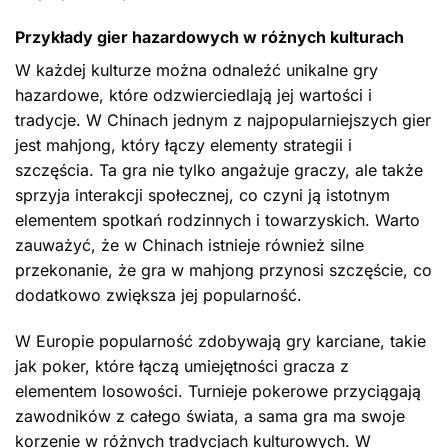
Przykłady gier hazardowych w różnych kulturach
W każdej kulturze można odnaleźć unikalne gry
hazardowe, które odzwierciedlają jej wartości i
tradycje. W Chinach jednym z najpopularniejszych gier
jest mahjong, który łączy elementy strategii i
szczęścia. Ta gra nie tylko angażuje graczy, ale także
sprzyja interakcji społecznej, co czyni ją istotnym
elementem spotkań rodzinnych i towarzyskich. Warto
zauważyć, że w Chinach istnieje również silne
przekonanie, że gra w mahjong przynosi szczęście, co
dodatkowo zwiększa jej popularność.
W Europie popularność zdobywają gry karciane, takie
jak poker, które łączą umiejętności gracza z
elementem losowości. Turnieje pokerowe przyciągają
zawodników z całego świata, a sama gra ma swoje
korzenie w różnych tradycjach kulturowych. W