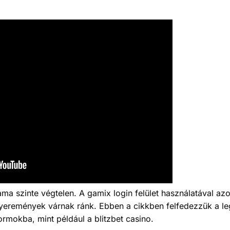
áma szinte végtelen. A
gamix login
felület használatával az
nyeremények várnak ránk. Ebben a cikkben felfedezzük a l
formokba, mint például a
blitzbet casino
.