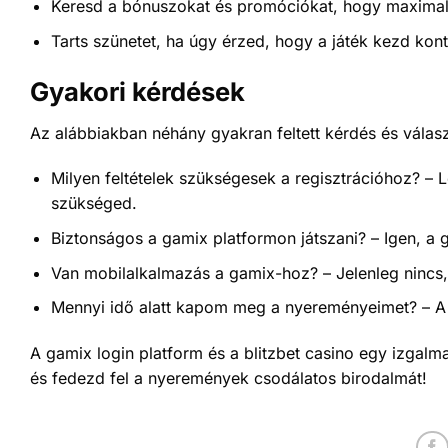
Keresd a bónuszokat és promóciókat, hogy maximaliz
Tarts szünetet, ha úgy érzed, hogy a játék kezd kontr
Gyakori kérdések
Az alábbiakban néhány gyakran feltett kérdés és válasz
Milyen feltételek szükségesek a regisztrációhoz?
– L
szükséged.
Biztonságos a gamix platformon játszani?
– Igen, a 
Van mobilalkalmazás a gamix-hoz?
– Jelenleg nincs
Mennyi idő alatt kapom meg a nyereményeimet?
– A 
A
gamix login
platform és a
blitzbet casino
egy izgalmas
és fedezd fel a nyeremények csodálatos birodalmát!