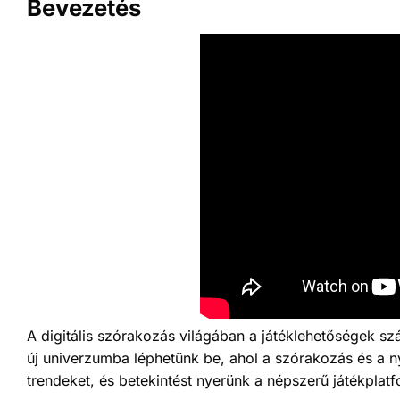
Bevezetés
A digitális szórakozás világában a játéklehetőségek sz
új univerzumba léphetünk be, ahol a szórakozás és a 
trendeket, és betekintést nyerünk a népszerű játékplat