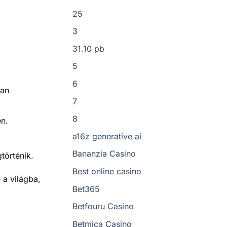
25
3
31.10 pb
5
6
van
7
8
en.
a16z generative ai
Bananzia Casino
történik.
Best online casino
 a világba,
Bet365
Betfouru Casino
Betmica Casino