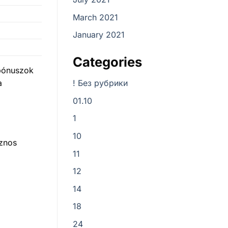
March 2021
January 2021
Categories
 bónuszok
! Без рубрики
a
01.10
1
10
sznos
11
12
14
18
24