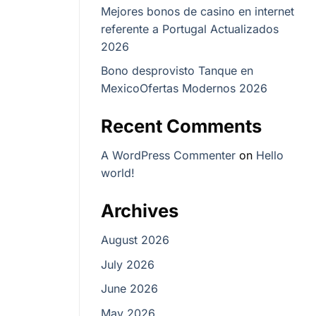
Mejores bonos de casino en internet
referente a Portugal Actualizados
2026
Bono desprovisto Tanque en
Mexico️Ofertas Modernos 2026
Recent Comments
A WordPress Commenter
on
Hello
world!
Archives
August 2026
July 2026
June 2026
May 2026