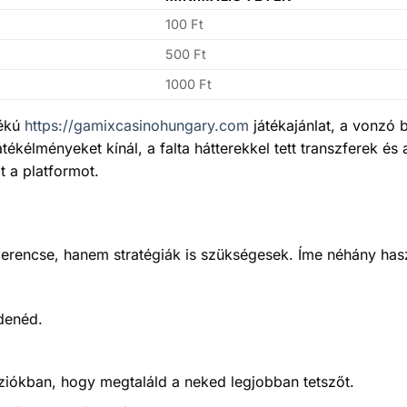
100 Ft
500 Ft
1000 Ft
tékú
https://gamixcasinohungary.com
játékajánlat, a vonzó
tékélményeket kínál, a falta hátterekkel tett transzferek és 
t a platformot.
zerencse, hanem stratégiák is szükségesek. Íme néhány ha
zdenéd.
ziókban, hogy megtaláld a neked legjobban tetszőt.