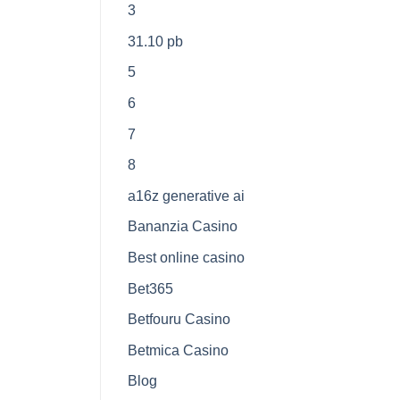
3
31.10 pb
5
6
7
8
a16z generative ai
Bananzia Casino
Best online casino
Bet365
Betfouru Casino
Betmica Casino
Blog