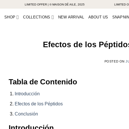
Skip
LIMITED OFFER | © MAISON DÉ AILE, 2025
LIMITED OFFER |
to
SHOP
COLLECTIONS
NEW ARRIVAL
ABOUT US
SNAPNIN
content
Efectos de los Péptid
POSTED ON
J
Tabla de Contenido
Introducción
Efectos de los Péptidos
Conclusión
Introducción