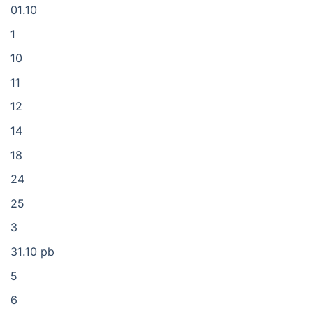
01.10
1
10
11
12
14
18
24
25
3
31.10 pb
5
6