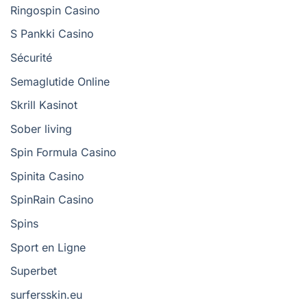
Ringospin Casino
S Pankki Casino
Sécurité
Semaglutide Online
Skrill Kasinot
Sober living
Spin Formula Casino
Spinita Casino
SpinRain Casino
Spins
Sport en Ligne
Superbet
surfersskin.eu