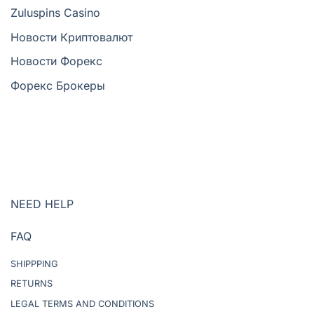
Zuluspins Casino
Новости Криптовалют
Новости Форекс
Форекс Брокеры
NEED HELP
FAQ
SHIPPPING
RETURNS
LEGAL TERMS AND CONDITIONS