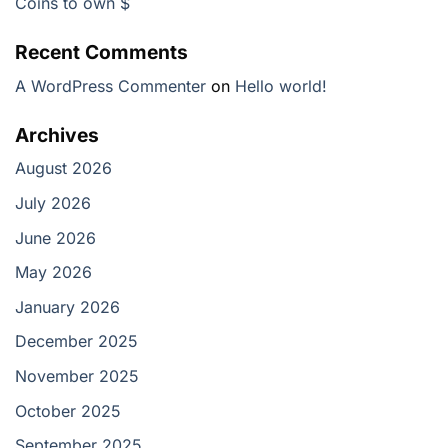
Coins to own $
Recent Comments
A WordPress Commenter
on
Hello world!
Archives
August 2026
July 2026
June 2026
May 2026
January 2026
December 2025
November 2025
October 2025
September 2025