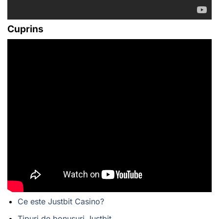
Cuprins
Ce este Justbit Casino?
Tipuri de bonusuri Justbit