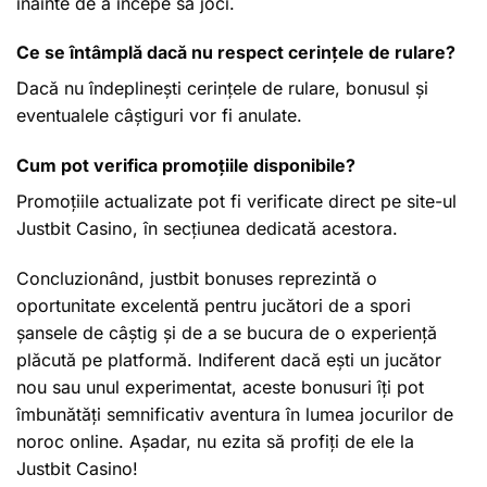
înainte de a începe să joci.
Ce se întâmplă dacă nu respect cerințele de rulare?
Dacă nu îndeplinești cerințele de rulare, bonusul și
eventualele câștiguri vor fi anulate.
Cum pot verifica promoțiile disponibile?
Promoțiile actualizate pot fi verificate direct pe site-ul
Justbit Casino, în secțiunea dedicată acestora.
Concluzionând,
justbit bonuses
reprezintă o
oportunitate excelentă pentru jucători de a spori
șansele de câștig și de a se bucura de o experiență
plăcută pe platformă. Indiferent dacă ești un jucător
nou sau unul experimentat, aceste bonusuri îți pot
îmbunătăți semnificativ aventura în lumea jocurilor de
noroc online. Așadar, nu ezita să profiți de ele la
Justbit Casino!