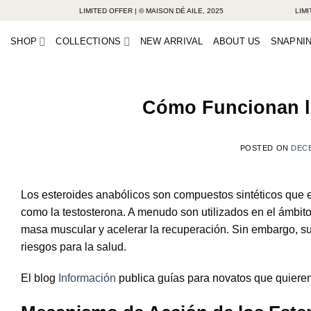
Skip
LIMITED OFFER | © MAISON DÉ AILE, 2025
LIMITED OF
to
SHOP
COLLECTIONS
NEW ARRIVAL
ABOUT US
SNAPNIN
content
Cómo Funcionan lo
POSTED ON
DECE
Los esteroides anabólicos son compuestos sintéticos que
como la testosterona. A menudo son utilizados en el ámbito 
masa muscular y acelerar la recuperación. Sin embargo, su 
riesgos para la salud.
El blog
Información
publica guías para novatos que quieren