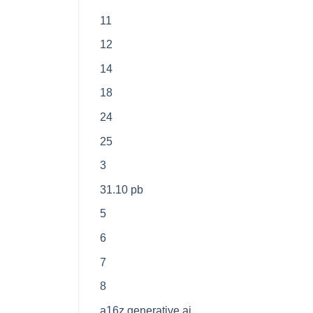
11
12
14
18
24
25
3
31.10 pb
5
6
7
8
a16z generative ai