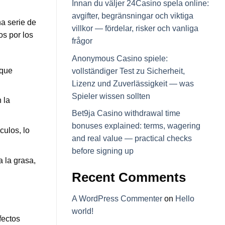
Innan du väljer 24Casino spela online:
avgifter, begränsningar och viktiga
a serie de
villkor — fördelar, risker och vanliga
os por los
frågor
Anonymous Casino spiele:
 que
vollständiger Test zu Sicherheit,
Lizenz und Zuverlässigkeit — was
Spieler wissen sollten
 la
Bet9ja Casino withdrawal time
bonuses explained: terms, wagering
culos, lo
and real value — practical checks
before signing up
 la grasa,
Recent Comments
A WordPress Commenter
on
Hello
world!
fectos