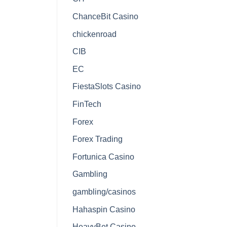
ChanceBit Casino
chickenroad
CIB
EC
FiestaSlots Casino
FinTech
Forex
Forex Trading
Fortunica Casino
Gambling
gambling/casinos
Hahaspin Casino
HeavyBet Casino