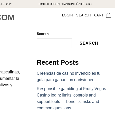
025
LIMITED OFFER | © MAISON DÉ AILE, 2025
LIM
LOGIN
SEARCH
CART
Search
SEARCH
Recent Posts
masculinas,
Creencias de casino invencibles tu
aumentar la
guía para ganar con dartwinner
tivos y
Responsible gambling at Fruity Vegas
Casino login: limits, controls and
support tools — benefits, risks and
common questions