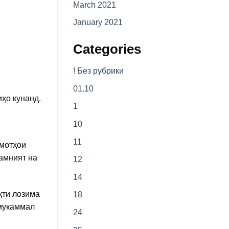
March 2021
January 2021
Categories
! Без рубрики
01.10
иҳо кунанд.
1
10
11
умотҳои
амният на
12
14
қти лозима
18
 мукаммал
24