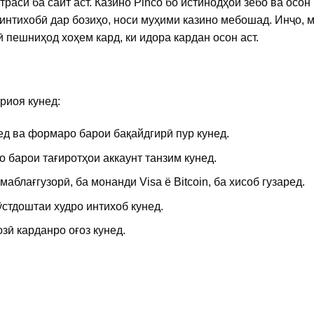
трасӣ ба сайт аст. Казино Pinco бо истинодҳои зебо ва осон
 интихобӣ дар бозиҳо, носи муҳими казино мебошад. Инҷо, 
 пешниҳод хоҳем кард, ки идора кардан осон аст.
риоя кунед:
ед ва формаро барои бақайдгирӣ пур кунед.
 барои тағиротҳои аккаунт танзим кунед.
аблағгузорӣ, ба монанди Visa ё Bitcoin, ба хисоб гузаред.
ӯстдоштаи худро интихоб кунед.
ӣ карданро оғоз кунед.