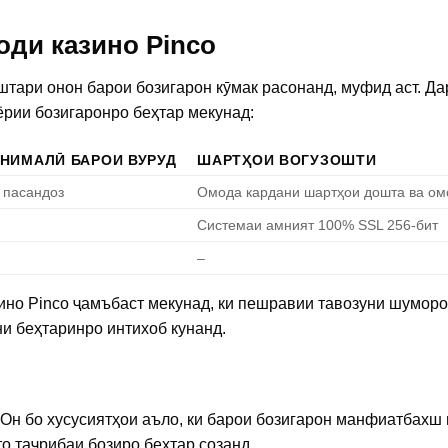
ди казино Pinco
тари онон барои бозигарон кӯмак расонанд, муфид аст. Да
рии бозигаронро беҳтар мекунад:
НИМАЛӢ БАРОИ ВУРУД
ШАРТҲОИ ВОГУЗОШТИ
 пасандоз
Омода кардани шартҳои дошта ва ом
Системаи амният 100% SSL 256-бит
–
ино Pinco ҷамъбаст мекунад, ки пешравии тавозуни шуморо
ни беҳтаринро интихоб кунанд.
. Он бо хусусиятҳои аъло, ки барои бозигарон манфиатбахш
то таҷрибаи бозиро беҳтар созанд.