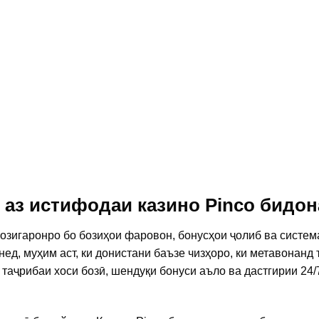
 аз истифодаи казино Pinco бидо
бозигаронро бо бозиҳои фаровон, бонусҳои ҷолиб ва систе
ед, муҳим аст, ки донистани баъзе чизҳоро, ки метавонанд
 таҷрибаи хоси бозӣ, шендуқи бонуси аъло ва дастгирии 24/