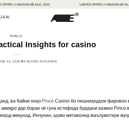
 | © MAISON DÉ AILE, 2025
LIMITED OFFER | © MAISON DÉ AILE, 2025
JA AI
PUBLIC
ctical Insights for casino
UNE 24, 2026
BY
AGUNG NUGRAHA
анд, ва байни онҳо
Pinco
Casino бо пешниҳодҳои фаровон 
амиқро дар бораи чӣ гуна истифода бурдани казино Pinco в
шниҳод мекунад. Инчунин, шумо метавонед маълумотҳои муҳ