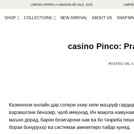
Skip
LIMITED OFFER | © MAISON DÉ AILE, 2025
LIMITED OFFER
to
SHOP
COLLECTIONS
NEW ARRIVAL
ABOUT US
SNAPNIN
content
casino Pinco: Pra
POSTED ON
J
Казинохои онлайн дар солҳои охир хеле маъруф гардид
варзишгони беназир, ҷалб мекунад. Ин мақола намунаи 
маъно дорад, барои бозигарони нав ва бо таҷриба пе
бораи бонурухҳо ва системаи амниятиро пайдо кунед.