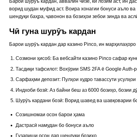
Барои шурӯъ кардан, аввалин чизе, ки лозим аст, ин дас
ворид шудан муфид аст. Воира хонагии бонуси аъло ва
шендуқи баҳра, ҷавонон ва бозиҳои зебои зинда ва аслӣ
Чӣ гуна шурӯъ кардан
Барои шурӯъ кардан дар казино Pinco, ин марҳилаҳоро 
Созмони ҳисоб:
Ба вебсайти казино Pinco сафар кун
Тасдиқи тафсилот:
Вохӯрии SMS 2FA ё Google Auth-ро
Сарфаҳми депозит:
Пулҳои худро тавассути усулҳои м
Индхоби бозӣ:
Аз байни беш аз 6000 бозиҳо, бозии д
Шурӯъ кардани бозӣ:
Ворид шавед ва шавқоварии боз
Созишномаи осон барои ҳама
Дастрасӣ намудан бо бонуси аъло
Гузариши осон дар шендуқи бозиҳо