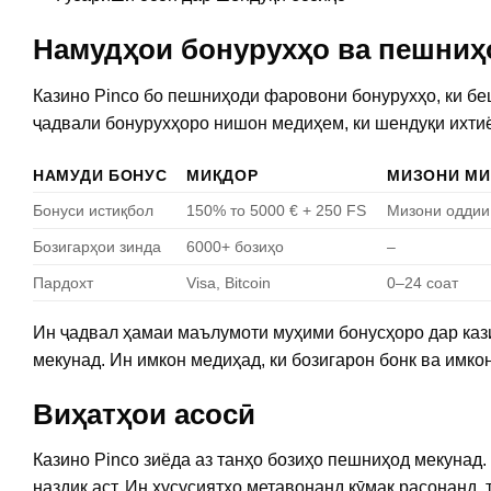
Намудҳои бонурухҳо ва пешниҳо
Казино Pinco бо пешниҳоди фаровони бонурухҳо, ки беш
ҷадвали бонурухҳоро нишон медиҳем, ки шендуқи ихтиё
НАМУДИ БОНУС
МИҚДОР
МИЗОНИ МИ
Бонуси истиқбол
150% то 5000 € + 250 FS
Мизони оддии
Бозигарҳои зинда
6000+ бозиҳо
–
Пардохт
Visa, Bitcoin
0–24 соат
Ин ҷадвал ҳамаи маълумоти муҳими бонусҳоро дар каз
мекунад. Ин имкон медиҳад, ки бозигарон бонк ва имко
Виҳатҳои асосӣ
Казино Pinco зиёда аз танҳо бозиҳо пешниҳод мекунад
наздик аст. Ин хусусиятҳо метавонанд кӯмак расонанд, 