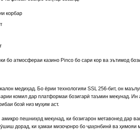
ии корбар
т
т
ки бо атмосфераи казино Pinco бо сари кор ва эътимод боз
 калон медиҳад. Бо ёрии технологияи SSL 256-бит, он маъл
варии комил дар платформаи бозигарӣ таъмин мекунад. Ин 
ибаи бозӣ низ муҳим аст.
амиқро пешниҳод мекунад, ки бозигарон метавонед дар ва
o кӯшиш дорад, ки ҳамаи мизоҷонро бо ҷаҳонбинӣ ва ҳимояи