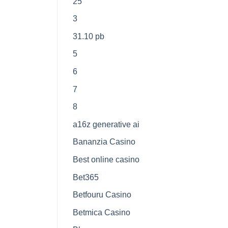
25
3
31.10 pb
5
6
7
8
a16z generative ai
Bananzia Casino
Best online casino
Bet365
Betfouru Casino
Betmica Casino