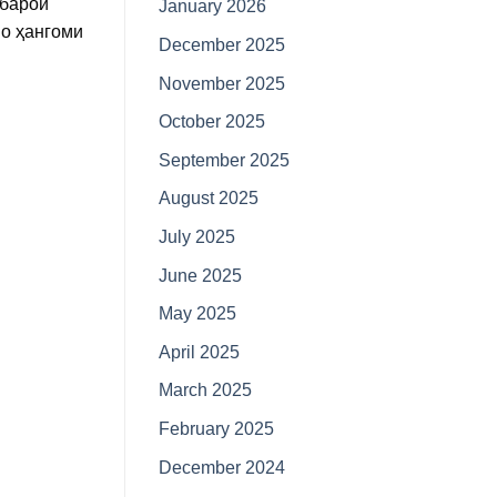
 барои
January 2026
мо ҳангоми
December 2025
November 2025
October 2025
September 2025
August 2025
July 2025
June 2025
May 2025
April 2025
March 2025
February 2025
December 2024