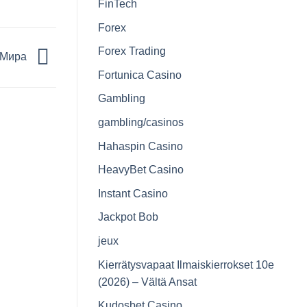
FinTech
Forex
Forex Trading
о Мира
Fortunica Casino
Gambling
gambling/casinos
Hahaspin Casino
HeavyBet Casino
Instant Casino
Jackpot Bob
jeux
Kierrätysvapaat Ilmaiskierrokset 10e
(2026) – Vältä Ansat
Kudosbet Casino