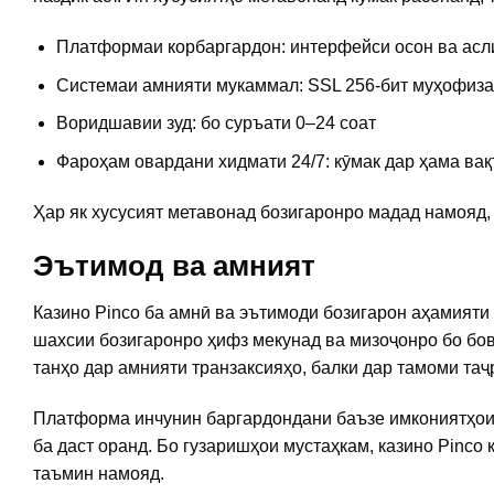
Платформаи корбаргардон: интерфейси осон ва асл
Системаи амнияти мукаммал: SSL 256-бит муҳофиза
Воридшавии зуд: бо суръати 0–24 соат
Фароҳам овардани хидмати 24/7: кӯмак дар ҳама вақ
Ҳар як хусусият метавонад бозигаронро мадад намояд, 
Эътимод ва амният
Казино Pinco ба амнӣ ва эътимоди бозигарон аҳамияти
шахсии бозигаронро ҳифз мекунад ва мизоҷонро бо бо
танҳо дар амнияти транзаксияҳо, балки дар тамоми таҷр
Платформа инчунин баргардондани баъзе имкониятҳои 
ба даст оранд. Бо гузаришҳои мустаҳкам, казино Pinc
таъмин намояд.