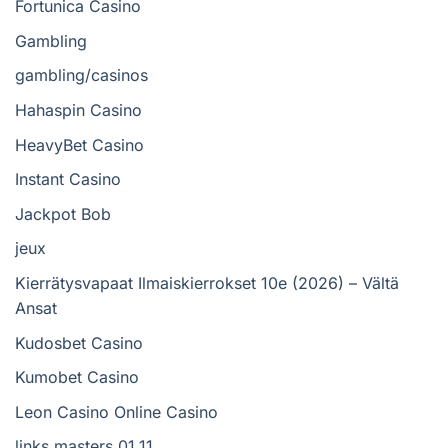
Fortunica Casino
Gambling
gambling/casinos
Hahaspin Casino
HeavyBet Casino
Instant Casino
Jackpot Bob
jeux
Kierrätysvapaat Ilmaiskierrokset 10e (2026) – Vältä
Ansat
Kudosbet Casino
Kumobet Casino
Leon Casino Online Casino
links masters 01.11