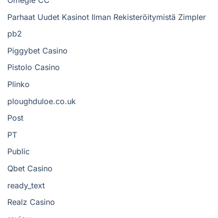
Omegle CC
Parhaat Uudet Kasinot Ilman Rekisteröitymistä Zimpler
pb2
Piggybet Casino
Pistolo Casino
Plinko
ploughduloe.co.uk
Post
PT
Public
Qbet Casino
ready_text
Realz Casino