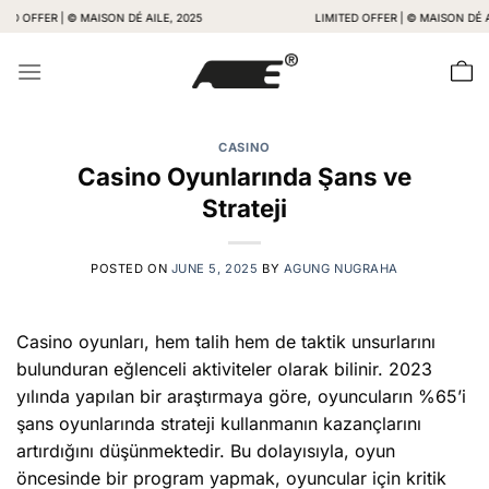
Skip
FER | © MAISON DÉ AILE, 2025
LIMITED OFFER | © MAISON DÉ AILE, 2
to
content
CASINO
Casino Oyunlarında Şans ve
Strateji
POSTED ON
JUNE 5, 2025
BY
AGUNG NUGRAHA
Casino oyunları, hem talih hem de taktik unsurlarını
bulunduran eğlenceli aktiviteler olarak bilinir. 2023
yılında yapılan bir araştırmaya göre, oyuncuların %65’i
şans oyunlarında strateji kullanmanın kazançlarını
artırdığını düşünmektedir. Bu dolayısıyla, oyun
öncesinde bir program yapmak, oyuncular için kritik