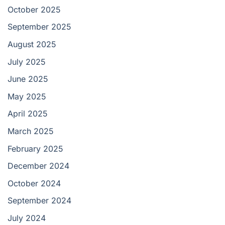
October 2025
September 2025
August 2025
July 2025
June 2025
May 2025
April 2025
March 2025
February 2025
December 2024
October 2024
September 2024
July 2024