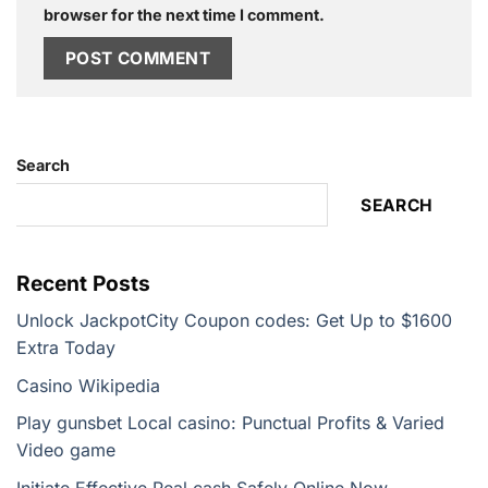
browser for the next time I comment.
Search
SEARCH
Recent Posts
Unlock JackpotCity Coupon codes: Get Up to $1600
Extra Today
Casino Wikipedia
Play gunsbet Local casino: Punctual Profits & Varied
Video game
Initiate Effective Real cash Safely Online Now