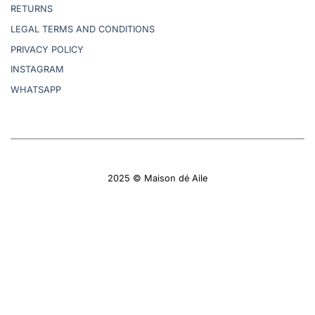
RETURNS
LEGAL TERMS AND CONDITIONS
PRIVACY POLICY
INSTAGRAM
WHATSAPP
2025 © Maison dé Aile