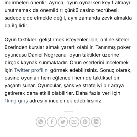
indirmeleri önerilir. Ayrıca, oyun oynarken keyif almayı
unutmamak da önemlidir; çünkü casino tecrübesi,
sadece elde etmekle değil, aynı zamanda zevk almakla
da ilgilidir.
Oyun taktikleri geliştirmek isteyenler için, online siteler
üzerinden kurslar almak yararlı olabilir. Tanınmış poker
oyuncusu Daniel Negreanu, oyun taktikler üzerine
birçok kaynak sunmaktadır. Onun eserlerini incelemek
için
Twitter profilini
görmek edebilirsiniz. Sonuç olarak,
casino oyunları hem eğlenceli hem de taktiksel bir
yaşantı sunar. Oyuncular, şans ve stratejiyi bir araya
getirerek daha etkili olabilirler. Daha fazla veri için
1king giriş
adresini incelemek edebilirsiniz.