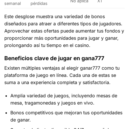
No aplica
X1
semanal
pérdidas
Este desglose muestra una variedad de bonos
diseñados para atraer a diferentes tipos de jugadores.
Aprovechar estas ofertas puede aumentar tus fondos y
proporcionar más oportunidades para jugar y ganar,
prolongando así tu tiempo en el casino.
Beneficios clave de jugar en gana777
Existen múltiples ventajas al elegir ganar777 como tu
plataforma de juego en línea. Cada una de estas se
suma a una experiencia completa y satisfactoria.
Amplia variedad de juegos, incluyendo mesas de
mesa, tragamonedas y juegos en vivo.
Bonos competitivos que mejoran tus oportunidades
de ganar.