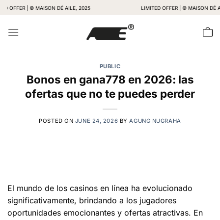
Skip
R | © MAISON DÉ AILE, 2025
LIMITED OFFER | © MAISON DÉ AILE, 20
to
content
PUBLIC
Bonos en gana778 en 2026: las
ofertas que no te puedes perder
POSTED ON
JUNE 24, 2026
BY
AGUNG NUGRAHA
El mundo de los casinos en línea ha evolucionado
significativamente, brindando a los jugadores
oportunidades emocionantes y ofertas atractivas. En