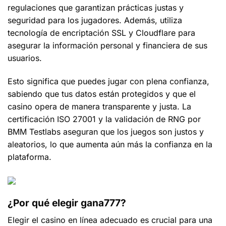
regulaciones que garantizan prácticas justas y
seguridad para los jugadores. Además, utiliza
tecnología de encriptación SSL y Cloudflare para
asegurar la información personal y financiera de sus
usuarios.
Esto significa que puedes jugar con plena confianza,
sabiendo que tus datos están protegidos y que el
casino opera de manera transparente y justa. La
certificación ISO 27001 y la validación de RNG por
BMM Testlabs aseguran que los juegos son justos y
aleatorios, lo que aumenta aún más la confianza en la
plataforma.
¿Por qué elegir gana777?
Elegir el casino en línea adecuado es crucial para una