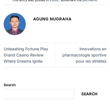
This entry was posted in
Public
. Bookmark the
permalink
.
AGUNG NUGRAHA
Unleashing Fortune Play
Innovations en
Grand Casino Review
pharmacologie sportive
Where Dreams Ignite
pour les athlètes
Search
SEARCH