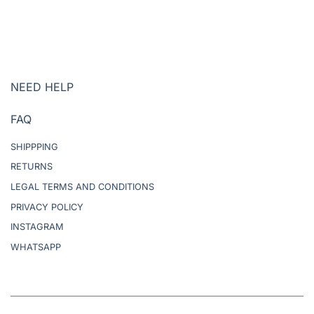
NEED HELP
FAQ
SHIPPPING
RETURNS
LEGAL TERMS AND CONDITIONS
PRIVACY POLICY
INSTAGRAM
WHATSAPP