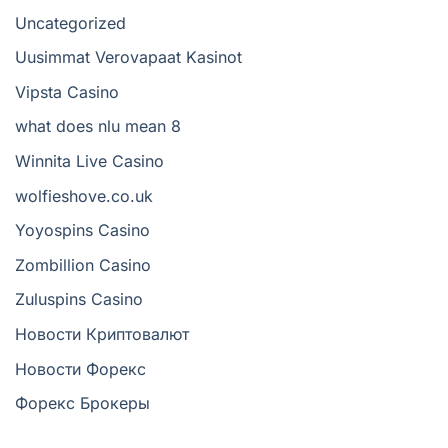
Uncategorized
Uusimmat Verovapaat Kasinot
Vipsta Casino
what does nlu mean 8
Winnita Live Casino
wolfieshove.co.uk
Yoyospins Casino
Zombillion Casino
Zuluspins Casino
Новости Криптовалют
Новости Форекс
Форекс Брокеры