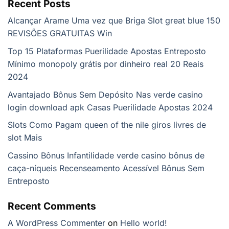
Recent Posts
Alcançar Arame Uma vez que Briga Slot great blue 150
REVISÕES GRATUITAS Win
Top 15 Plataformas Puerilidade Apostas Entreposto
Mínimo monopoly grátis por dinheiro real 20 Reais
2024
Avantajado Bônus Sem Depósito Nas verde casino
login download apk Casas Puerilidade Apostas 2024
Slots Como Pagam queen of the nile giros livres de
slot Mais
Cassino Bônus Infantilidade verde casino bônus de
caça-níqueis Recenseamento Acessível Bônus Sem
Entreposto
Recent Comments
A WordPress Commenter
on
Hello world!