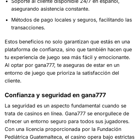
Soporte al cliente disponible 24/7 en español,
asegurando asistencia constante.
Métodos de pago locales y seguros, facilitando las
transacciones.
Estos beneficios no solo garantizan que estás en una
plataforma de confianza, sino que también hacen que
tu experiencia de juego sea más fácil y emocionante.
Al optar por gana777, te aseguras de estar en un
entorno de juego que prioriza la satisfacción del
cliente.
Confianza y seguridad en gana777
La seguridad es un aspecto fundamental cuando se
trata de casinos en línea. Gana777 se enorgullece de
ofrecer un entorno seguro para todos sus jugadores.
Con una licencia proporcionada por la Fundación
Pediátrica Guatemalteca, el casino opera bajo estrictas