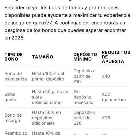
Entender mejor los tipos de bonos y promociones
disponibles puede ayudarte a maximizar tu experiencia
de juego en gana777. A continuación, encontrarás un
desglose de los bonos que puedes esperar encontrar
en 2026.
REQUISITOS
TIPO DE
DEPÓSITO
TAMAÑO
DE
BONO
MÍNIMO
APUESTA
Depósito a
Bono de
Hasta 100% del
partir de
X40
bienvenida
primer depósito
$10
Hasta 50 giros en
Sin
Giros
X30
slots
depósito
gratis
(ganancias)
seleccionados
necesario
Hasta 50% en
Depósito a
Bono de
depósitos
partir de
X35
recarga
adicionales
$20
Reembolso
Hasta 10% de