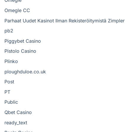
Omegle
Omegle CC
Parhaat Uudet Kasinot Ilman Rekisteröitymistä Zimpler
pb2
Piggybet Casino
Pistolo Casino
Plinko
ploughduloe.co.uk
Post
PT
Public
Qbet Casino
ready_text