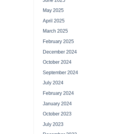
June 2025
May 2025
April 2025
March 2025
February 2025
December 2024
October 2024
September 2024
July 2024
February 2024
January 2024
October 2023
July 2023