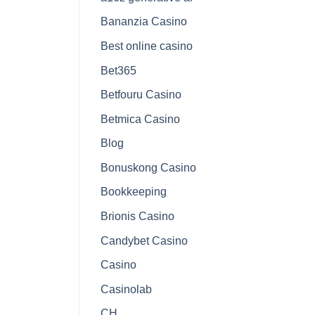
Bananzia Casino
Best online casino
Bet365
Betfouru Casino
Betmica Casino
Blog
Bonuskong Casino
Bookkeeping
Brionis Casino
Candybet Casino
Casino
Casinolab
CH