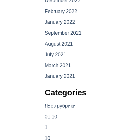
December 2022
February 2022
January 2022
September 2021
August 2021
July 2021
March 2021
January 2021
Categories
! Без рубрики
01.10
1
10