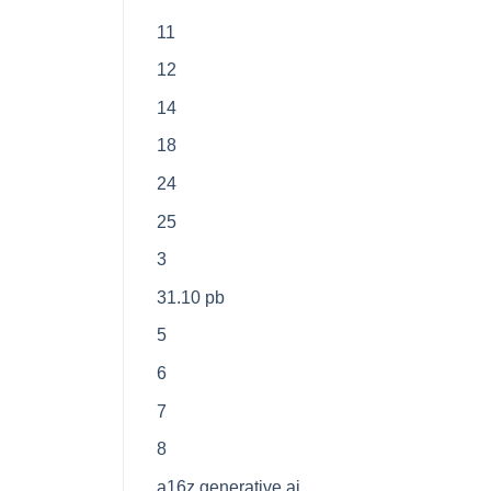
11
12
14
18
24
25
3
31.10 pb
5
6
7
8
a16z generative ai